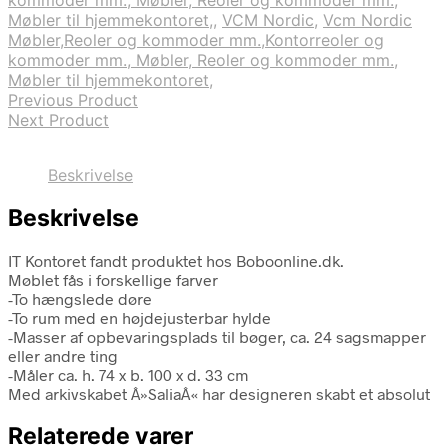
Møbler til hjemmekontoret,
,
VCM Nordic
,
Vcm Nordic
Møbler,Reoler og kommoder mm.,Kontorreoler og
kommoder mm., Møbler, Reoler og kommoder mm.,
Møbler til hjemmekontoret,
Previous Product
Next Product
Beskrivelse
Beskrivelse
IT Kontoret fandt produktet hos Boboonline.dk.
Møblet fås i forskellige farver
-To hængslede døre
-To rum med en højdejusterbar hylde
-Masser af opbevaringsplads til bøger, ca. 24 sagsmapper
eller andre ting
-Måler ca. h. 74 x b. 100 x d. 33 cm
Med arkivskabet Â»SaliaÂ« har designeren skabt et absolut
Relaterede varer