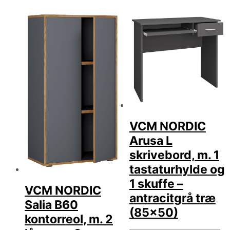
VCM NORDIC
Arusa L
skrivebord, m. 1
tastaturhylde og
1 skuffe –
VCM NORDIC
antracitgrå træ
Salia B60
(85×50)
kontorreol, m. 2