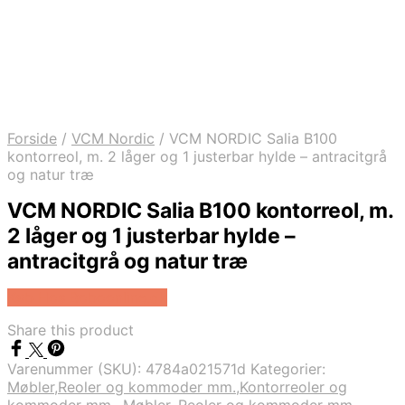
Forside
/
VCM Nordic
/
VCM NORDIC Salia B100
kontorreol, m. 2 låger og 1 justerbar hylde – antracitgrå
og natur træ
VCM NORDIC Salia B100 kontorreol, m.
2 låger og 1 justerbar hylde –
antracitgrå og natur træ
Køb Hos Boboonline.dk
Share this product
Varenummer (SKU):
4784a021571d
Kategorier:
Møbler,Reoler og kommoder mm.,Kontorreoler og
kommoder mm., Møbler, Reoler og kommoder mm.,