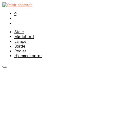
0
Stole
Mødebord
Lamper
Borde
Reoler
Hjemmekontor