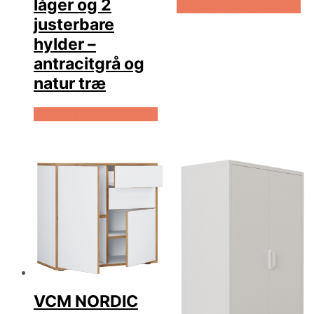
låger og 2
Køb Hos Boboonline.dk
justerbare
hylder –
antracitgrå og
natur træ
Køb Hos Boboonline.dk
VCM NORDIC