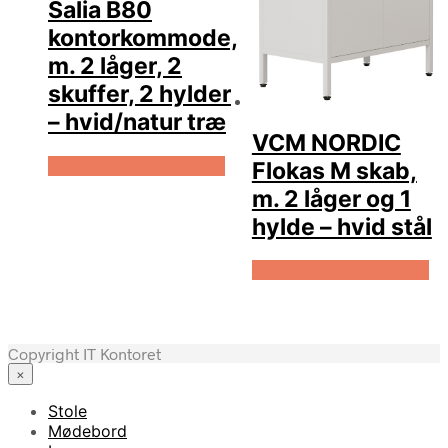
Salia B80
kontorkommode,
m. 2 låger, 2
skuffer, 2 hylder
– hvid/natur træ
VCM NORDIC
Køb Hos Boboonline.dk
Flokas M skab,
m. 2 låger og 1
hylde – hvid stål
Køb Hos Boboonline.dk
Copyright IT Kontoret
×
Stole
Mødebord