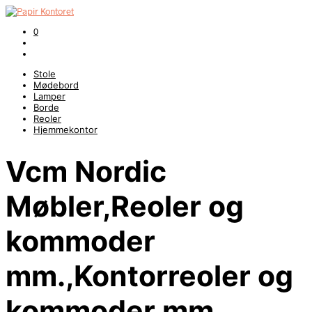
0
Stole
Mødebord
Lamper
Borde
Reoler
Hjemmekontor
Vcm Nordic
Møbler,Reoler og
kommoder
mm.,Kontorreoler og
kommoder mm.,