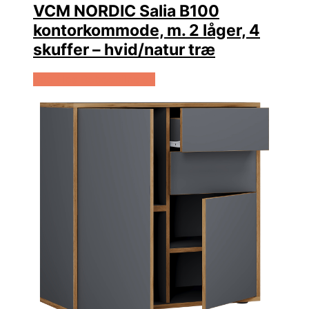
VCM NORDIC Salia B100
kontorkommode, m. 2 låger, 4
skuffer – hvid/natur træ
Køb Hos Boboonline.dk