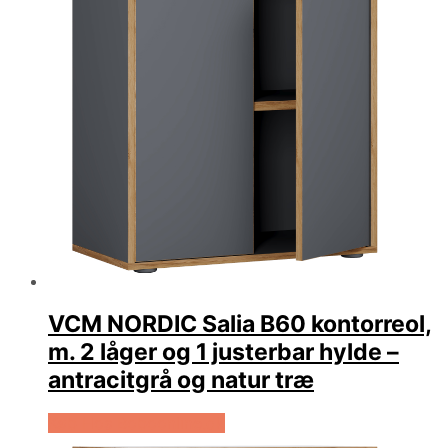
VCM NORDIC Salia B60 kontorreol,
m. 2 låger og 1 justerbar hylde –
antracitgrå og natur træ
Køb Hos Boboonline.dk