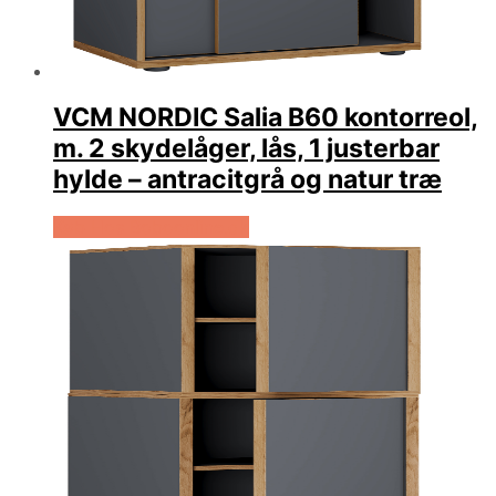
VCM NORDIC Salia B60 kontorreol,
m. 2 skydelåger, lås, 1 justerbar
hylde – antracitgrå og natur træ
Køb Hos Boboonline.dk