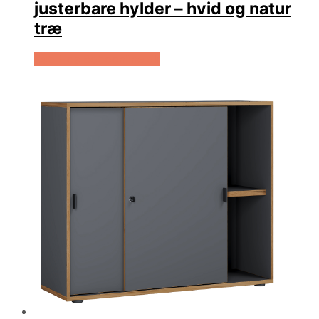
justerbare hylder – hvid og natur
træ
Køb Hos Boboonline.dk