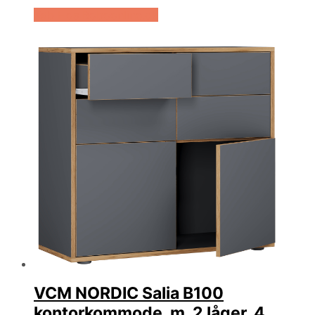
Køb Hos Boboonline.dk
VCM NORDIC Salia B100
kontorkommode, m. 2 låger, 4