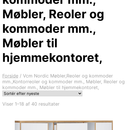
Møbler, Reoler og
kommoder mm.,
Møbler til
hjemmekontoret,
Forside
/
Vcm Nordic Møbler,Reoler og kommoder
mm.,Kontorreoler og kommoder mm., Møbler, Reoler og
kommoder mm., Møbler til hjemmekontoret,
Sorteret
Viser 1–18 af 40 resultater
efter
seneste