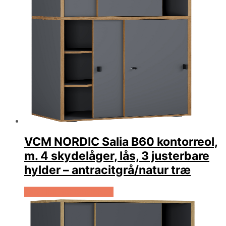
VCM NORDIC Salia B60 kontorreol,
m. 4 skydelåger, lås, 3 justerbare
hylder – antracitgrå/natur træ
Køb Hos Boboonline.dk