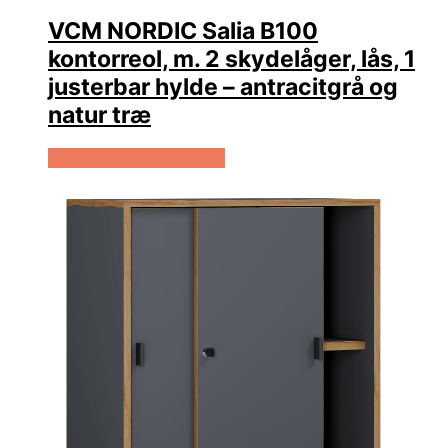
VCM NORDIC Salia B100
kontorreol, m. 2 skydelåger, lås, 1
justerbar hylde – antracitgrå og
natur træ
Køb Hos Boboonline.dk