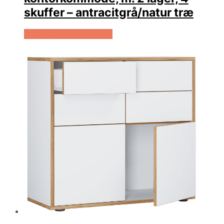
skuffer – antracitgrå/natur træ
Køb Hos Boboonline.dk