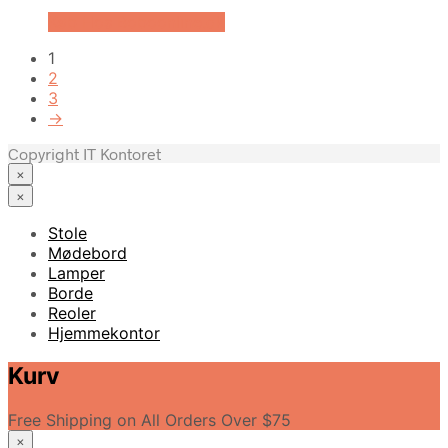
Køb Hos Boboonline.dk
1
2
3
→
Copyright IT Kontoret
×
×
Stole
Mødebord
Lamper
Borde
Reoler
Hjemmekontor
Kurv
Free Shipping on All Orders Over $75
×