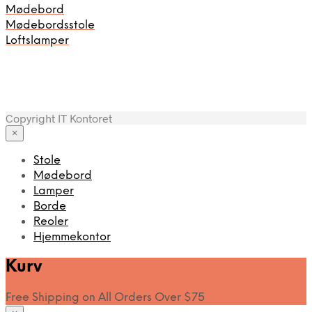
Mødebord
Mødebordsstole
Loftslamper
Copyright IT Kontoret
×
Stole
Mødebord
Lamper
Borde
Reoler
Hjemmekontor
Kurv
Free Shipping on All Orders Over $75