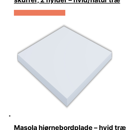
skuffer, 2 hylder – hvid/natur træ
Køb Hos Boboonline.dk
Masola hjørnebordplade – hvid træ