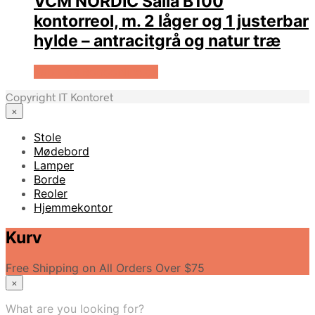
VCM NORDIC Salia B100
kontorreol, m. 2 låger og 1 justerbar
hylde – antracitgrå og natur træ
Køb Hos Boboonline.dk
Copyright IT Kontoret
×
Stole
Mødebord
Lamper
Borde
Reoler
Hjemmekontor
Kurv
Free Shipping on All Orders Over $75
×
What are you looking for?