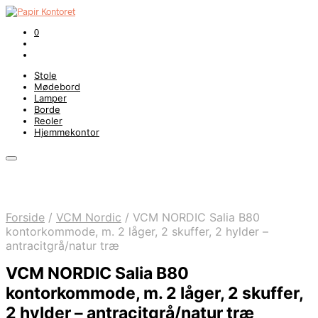
0
Stole
Mødebord
Lamper
Borde
Reoler
Hjemmekontor
Forside
/
VCM Nordic
/
VCM NORDIC Salia B80
kontorkommode, m. 2 låger, 2 skuffer, 2 hylder –
antracitgrå/natur træ
VCM NORDIC Salia B80
kontorkommode, m. 2 låger, 2 skuffer,
2 hylder – antracitgrå/natur træ