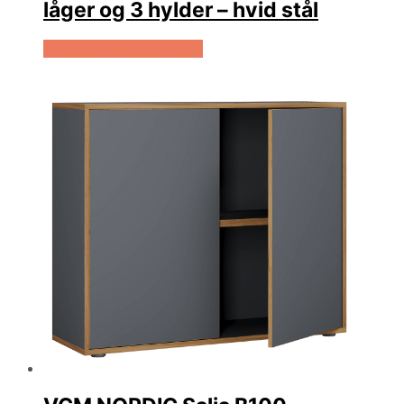
låger og 3 hylder – hvid stål
Køb Hos Boboonline.dk