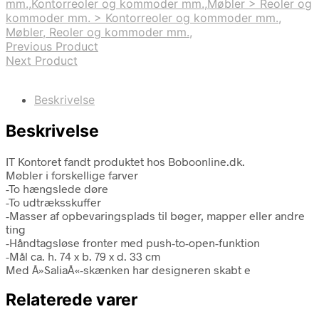
mm.,Kontorreoler og kommoder mm.,Møbler > Reoler og
kommoder mm. > Kontorreoler og kommoder mm.,
Møbler, Reoler og kommoder mm.,
Previous Product
Next Product
Beskrivelse
Beskrivelse
IT Kontoret fandt produktet hos Boboonline.dk.
Møbler i forskellige farver
-To hængslede døre
-To udtræksskuffer
-Masser af opbevaringsplads til bøger, mapper eller andre
ting
-Håndtagsløse fronter med push-to-open-funktion
-Mål ca. h. 74 x b. 79 x d. 33 cm
Med Â»SaliaÂ«-skænken har designeren skabt e
Relaterede varer