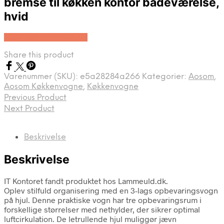
bremse til køkken kontor badeværelse,
hvid
Køb Hos Lammeuld.dk
Share this product
Varenummer (SKU):
e5a28284a266
Kategorier:
Aosom
,
Aosom Køkkenvogne
,
Køkkenvogne
Previous Product
Next Product
Beskrivelse
Beskrivelse
IT Kontoret fandt produktet hos Lammeuld.dk.
Oplev stilfuld organisering med en 3-lags opbevaringsvogn
på hjul. Denne praktiske vogn har tre opbevaringsrum i
forskellige størrelser med nethylder, der sikrer optimal
luftcirkulation. De letrullende hjul muliggør jævn