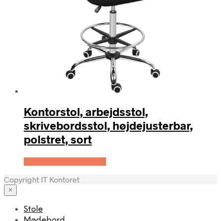
Kontorstol, arbejdsstol,
skrivebordsstol, højdejusterbar,
polstret, sort
Køb Hos Lammeuld.dk
Copyright IT Kontoret
×
Stole
Mødebord