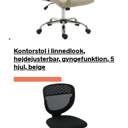
Kontorstol i linnedlook,
højdejusterbar, gyngefunktion, 5
hjul, beige
Køb Hos Lammeuld.dk