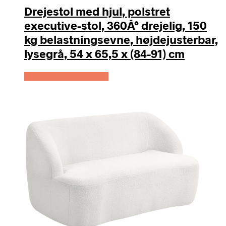
Drejestol med hjul, polstret
executive-stol, 360Â° drejelig, 150
kg belastningsevne, højdejusterbar,
lysegrå, 54 x 65,5 x (84-91) cm
Køb Hos Lammeuld.dk