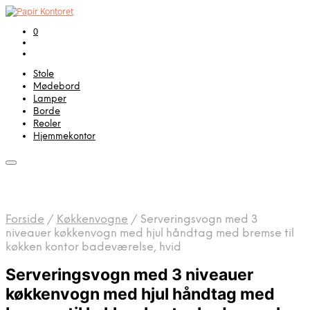
0
Stole
Mødebord
Lamper
Borde
Reoler
Hjemmekontor
Forside
/
Køkkenvogne
/
Serveringsvogn med 3
niveauer køkkenvogn med hjul håndtag med bremse til
køkken kontor badeværelse, hvid
Serveringsvogn med 3 niveauer
køkkenvogn med hjul håndtag med