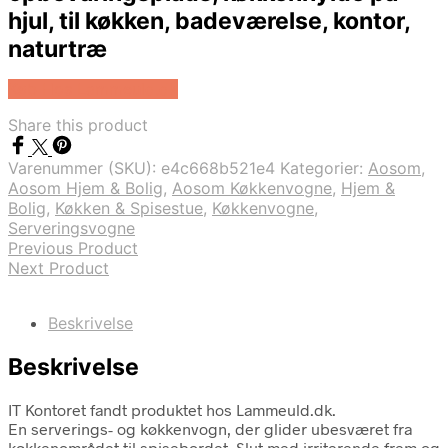
hjul, til køkken, badeværelse, kontor,
naturtræ
Køb Hos Lammeuld.dk
Share this product
Varenummer (SKU):
e4c668b521e4
Kategorier:
Aosom
,
Aosom Hjem & Bolig
,
Aosom Køkkenvogne
,
Hjem &
Bolig
,
Køkken & Spisestue
,
Køkkenvogne
,
Serveringsvogne
Previous Product
Next Product
Beskrivelse
Beskrivelse
IT Kontoret fandt produktet hos Lammeuld.dk.
En serverings- og køkkenvogn, der glider ubesværet fra
køkkenområdet til spisebordet. Slut med irriterende frem og