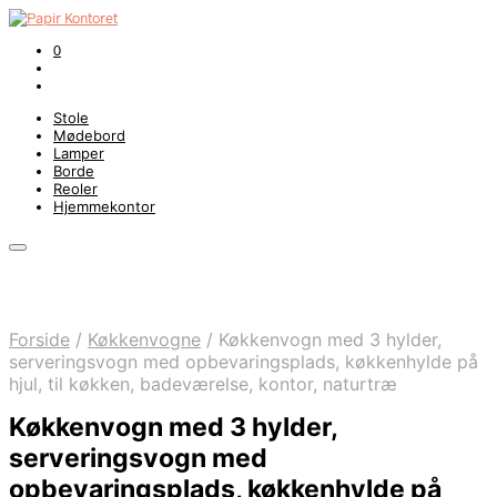
0
Stole
Mødebord
Lamper
Borde
Reoler
Hjemmekontor
Forside
/
Køkkenvogne
/
Køkkenvogn med 3 hylder,
serveringsvogn med opbevaringsplads, køkkenhylde på
hjul, til køkken, badeværelse, kontor, naturtræ
Køkkenvogn med 3 hylder,
serveringsvogn med
opbevaringsplads, køkkenhylde på