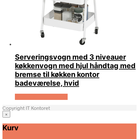
Serveringsvogn med 3 niveauer
køkkenvogn med hjul håndtag med
bremse til køkken kontor
badeværelse, hvid
Køb Hos Lammeuld.dk
Copyright IT Kontoret
×
Stole
Kurv
Mødebord
Lamper