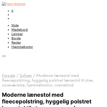
0
Stole
Mødebord
Lamper
Borde
Reoler
Hjemmekontor
Forside
/
Sofaer
/
Moderne lænestol med
fleecepolstring, hyggelig polstret lænestol til stue,
soveværelse, hjemmekontor, cremehvid
Moderne lænestol med
fleecepolstring, hyggelig polstret