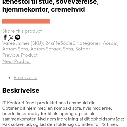
lænestol til stue, soveværelse,
hjemmekontor, cremehvid
Køb Hos Lammeuld.dk
Share this product
Varenummer (SKU):
24a1fe56c1e0
Kategorier:
Aosom
,
Aosom Sofa
,
Aosom Sofaer
,
Sofa
,
Sofaer
Previous Product
Next Product
Beskrivelse
Beskrivelse
IT Kontoret fandt produktet hos Lammeuld.dk.
Optimer dit hjem med en kompakt sofa, hvis moderne,
buede linjer indbyder til afslapning og sociale
sammenkomster. Nyd nem indretning af dit opholdsområde:
Pak sofaen ud, og lad den folde sig ud inden for 72 timer.