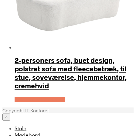
2-personers sofa, buet design,
polstret sofa med fleecebetræk, til
stue, soveværelse, hjemmekontor,
cremehvid
Køb Hos Lammeuld.dk
Copyright IT Kontoret
×
Stole
Mødebord