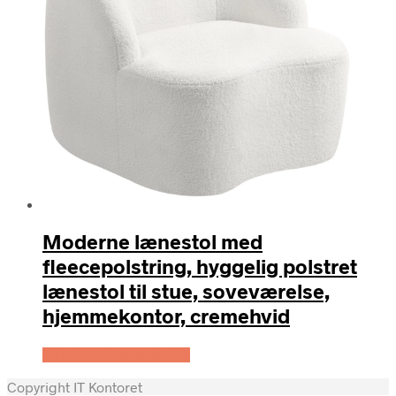
Moderne lænestol med
fleecepolstring, hyggelig polstret
lænestol til stue, soveværelse,
hjemmekontor, cremehvid
Køb Hos Lammeuld.dk
Copyright IT Kontoret