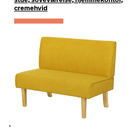
cremehvid
Køb Hos Lammeuld.dk