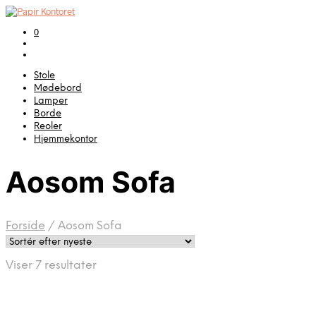
0
Stole
Mødebord
Lamper
Borde
Reoler
Hjemmekontor
Aosom Sofa
Forside
/
Aosom Sofa
Sorteret
Viser 7 resultater
efter
seneste