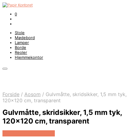
0
Stole
Mødebord
Lamper
Borde
Reoler
Hjemmekontor
Forside
/
Aosom
/
Gulvmåtte, skridsikker, 1,5 mm tyk,
120×120 cm, transparent
Gulvmåtte, skridsikker, 1,5 mm tyk,
120×120 cm, transparent
Køb Hos Lammeuld.dk