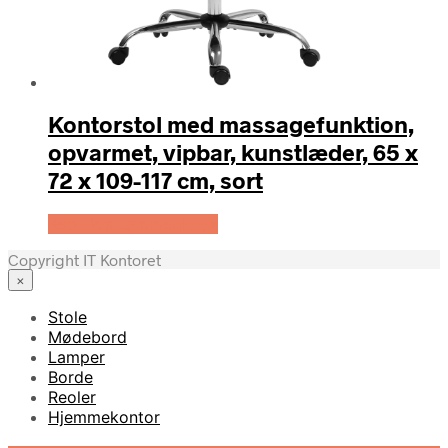
Kontorstol med massagefunktion,
opvarmet, vipbar, kunstlæder, 65 x
72 x 109-117 cm, sort
Køb Hos Lammeuld.dk
Copyright IT Kontoret
×
Stole
Mødebord
Lamper
Borde
Reoler
Hjemmekontor