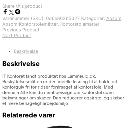
Share this product
Varenummer (SKU):
0d6e862b5327
Kategorier:
Aosom
,
Aosom Kontorstolemåtter
,
Kontorstolemåtter
Previous Product
Next Product
Beskrivelse
Beskrivelse
IT Kontoret fandt produktet hos Lammeuld.dk.
Beskyttelsesmåtten er den ideelle løsning til at holde dit
kontorgulv fri for ridser forårsaget af kontorstole. Med
denne måtte kan du nemt bevæge din kontorstol uden
bekymringer om skader. Den reducerer også støj og skaber
et mere behageligt arbejdsmiljø
Relaterede varer