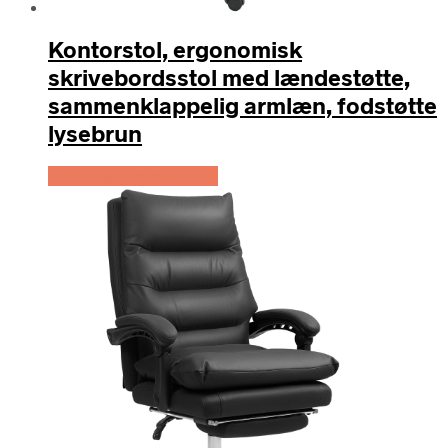
Kontorstol, ergonomisk
skrivebordsstol med lændestøtte,
sammenklappelig armlæn, fodstøtte
lysebrun
Køb Hos Lammeuld.dk