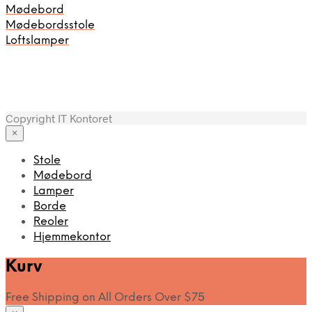
Mødebord
Mødebordsstole
Loftslamper
Copyright IT Kontoret
×
Stole
Mødebord
Lamper
Borde
Reoler
Hjemmekontor
Kurv
Free Shipping on All Orders Over $75