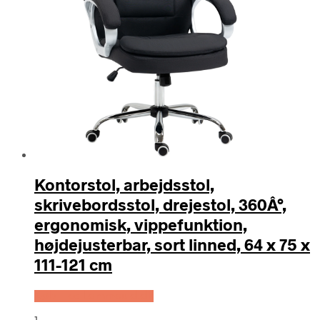
Kontorstol, arbejdsstol,
skrivebordsstol, drejestol, 360Â°,
ergonomisk, vippefunktion,
højdejusterbar, sort linned, 64 x 75 x
111-121 cm
Køb Hos Lammeuld.dk