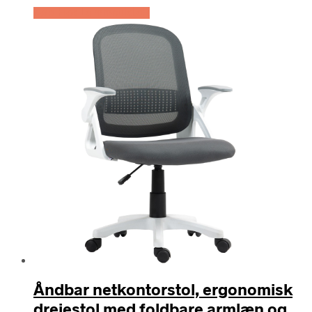
Køb Hos Lammeuld.dk
Åndbar netkontorstol, ergonomisk
drejestol med foldbare armlæn og