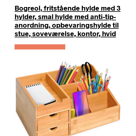
Bogreol, fritstående hylde med 3
hylder, smal hylde med anti-tip-
anordning, opbevaringshylde til
stue, soveværelse, kontor, hvid
Køb Hos Lammeuld.dk