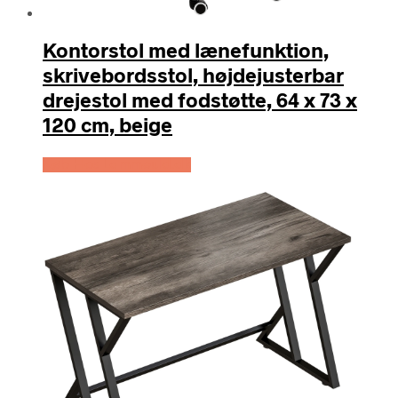
Kontorstol med lænefunktion,
skrivebordsstol, højdejusterbar
drejestol med fodstøtte, 64 x 73 x
120 cm, beige
Køb Hos Lammeuld.dk