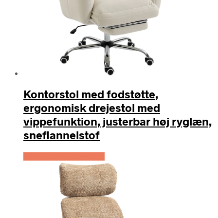
Kontorstol med fodstøtte,
ergonomisk drejestol med
vippefunktion, justerbar høj ryglæn,
sneflannelstof
Køb Hos Lammeuld.dk