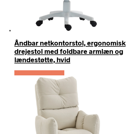
Åndbar netkontorstol, ergonomisk
drejestol med foldbare armlæn og
lændestøtte, hvid
Køb Hos Lammeuld.dk