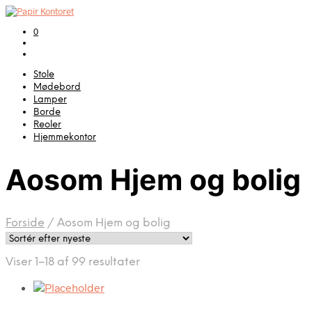
0
Stole
Mødebord
Lamper
Borde
Reoler
Hjemmekontor
Aosom Hjem og bolig
Forside
/
Aosom Hjem og bolig
Sorteret
Viser 1–18 af 99 resultater
efter
seneste