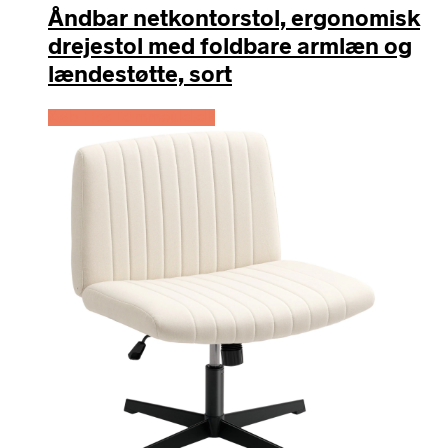
Åndbar netkontorstol, ergonomisk
drejestol med foldbare armlæn og
lændestøtte, sort
Køb Hos Lammeuld.dk