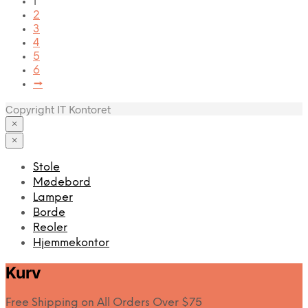
1
2
3
4
5
6
→
Copyright IT Kontoret
×
×
Stole
Mødebord
Lamper
Borde
Reoler
Hjemmekontor
Kurv
Free Shipping on All Orders Over $75