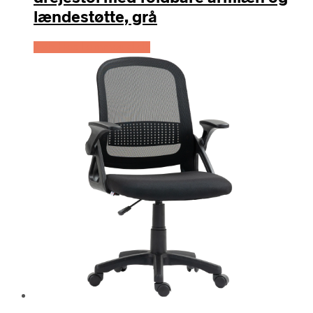
lændestøtte, grå
Køb Hos Lammeuld.dk