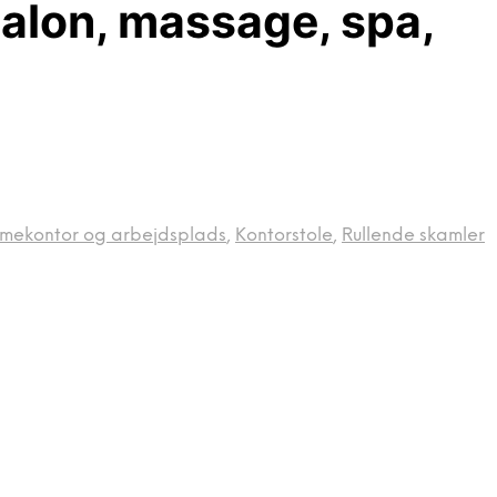
alon, massage, spa,
mekontor og arbejdsplads
,
Kontorstole
,
Rullende skamler