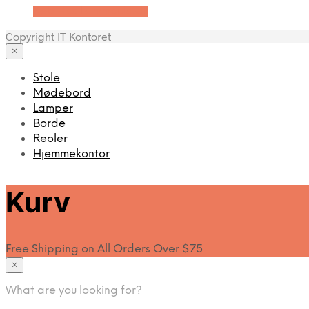
Køb Hos Lammeuld.dk
Copyright IT Kontoret
×
Stole
Mødebord
Lamper
Borde
Reoler
Hjemmekontor
Kurv
Free Shipping on All Orders Over $75
×
What are you looking for?