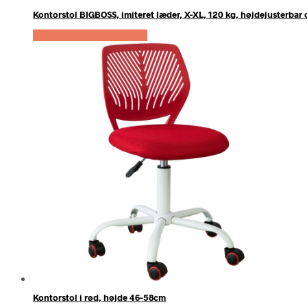
Kontorstol BIGBOSS, imiteret læder, X-XL, 120 kg, højdejusterbar o
Køb Hos Lammeuld.dk
Kontorstol i rød, højde 46-58cm