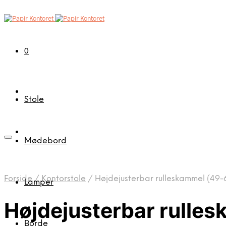
0
Stole
Mødebord
Forside
/
Kontorstole
/
Højdejusterbar rulleskammel (49-6
Lamper
Højdejusterbar rulles
Borde