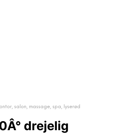
ontor, salon, massage, spa, lyserød
0Â° drejelig