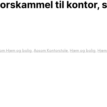
rskammel til kontor, s
om Hjem og bolig
,
Aosom Kontorstole
,
Hjem og bolig
,
Hjem