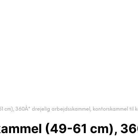
1 cm), 360Â° drejelig arbejdsskammel, kontorskammel til k
kammel (49-61 cm), 36