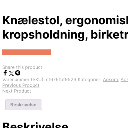
Knælestol, ergonomis
kropsholdning, birketr
Køb Hos Lammeuld.dk
Share this product
Varenummer (SKU):
cf676fbf9526
Kategorier:
Aosom
,
Ao
Previous Product
Next Product
Beskrivelse
Beskrivelse