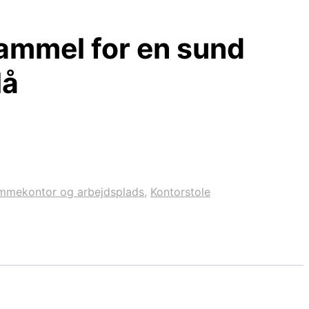
ammel for en sund
lå
mmekontor og arbejdsplads
,
Kontorstole