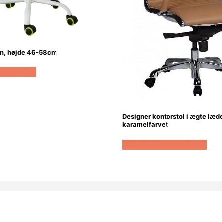
røn, højde 46-58cm
mmeuld.dk
Designer kontorstol i ægte læde
karamelfarvet
Køb Hos Lammeuld.dk