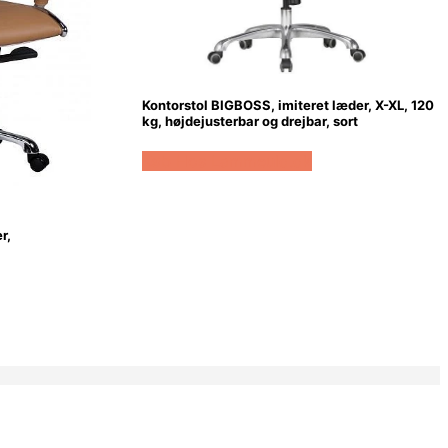
Kontorstol BIGBOSS, imiteret læder, X-XL, 120
kg, højdejusterbar og drejbar, sort
Køb Hos Lammeuld.dk
r,