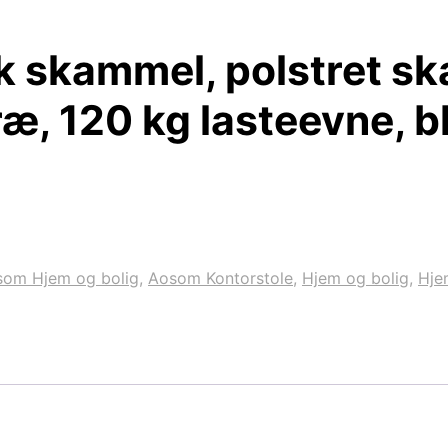
k skammel, polstret sk
æ, 120 kg lasteevne, b
som Hjem og bolig
,
Aosom Kontorstole
,
Hjem og bolig
,
Hje