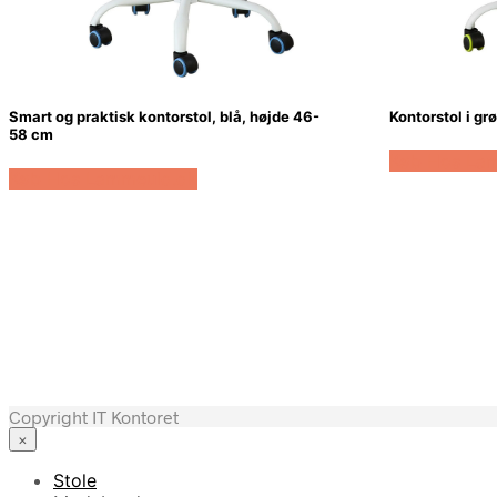
Smart og praktisk kontorstol, blå, højde 46-
Kontorstol i g
58 cm
Køb Hos La
Køb Hos Lammeuld.dk
Copyright IT Kontoret
×
Stole