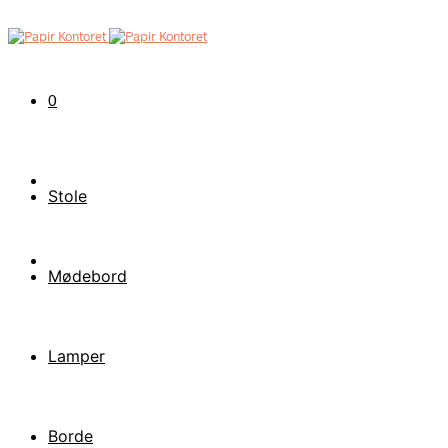
0
Stole
Mødebord
Lamper
Borde