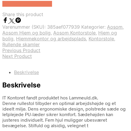
Køb Hos Lammeuld.dk
Share this product
Varenummer (SKU):
385aef077939
Kategorier:
Aosom
,
Aosom Hjem og bolig
,
Aosom Kontorstole
,
Hjem og
bolig
,
Hjemmekontor og arbejdsplads
,
Kontorstole
,
Rullende skamler
Previous Product
Next Product
Beskrivelse
Beskrivelse
IT Kontoret fandt produktet hos Lammeuld.dk.
Denne rullestol tilbyder en optimal arbejdshøjde og et
ideelt miljø. Dens ergonomiske design, polstrede sæde og
letplejede PU-læder sikrer komfort. Sædehøjden kan
justeres individuelt. Fem hjul muliggør ubesværet
bevægelse. Stilfuld og alsidig, velegnet t