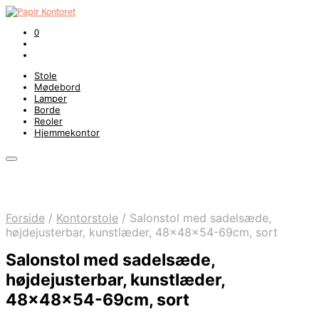
0
Stole
Mødebord
Lamper
Borde
Reoler
Hjemmekontor
Forside
/
Kontorstole
/
Salonstol med sadelsæde,
højdejusterbar, kunstlæder, 48x48x54-69cm, sort
Salonstol med sadelsæde,
højdejusterbar, kunstlæder,
48x48x54-69cm, sort