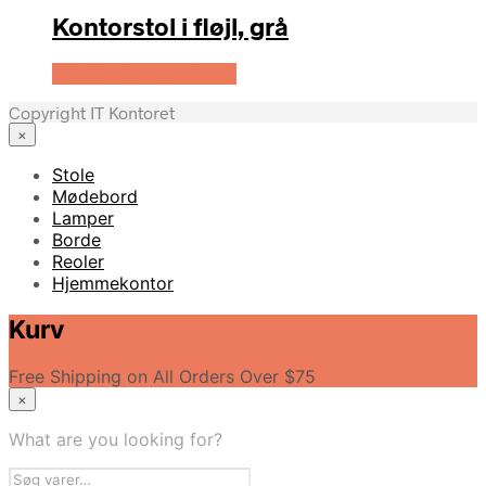
Kontorstol i fløjl, grå
Køb Hos Lammeuld.dk
Copyright IT Kontoret
×
Stole
Mødebord
Lamper
Borde
Reoler
Hjemmekontor
Kurv
Free Shipping on All Orders Over $75
×
What are you looking for?