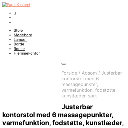
0
Stole
Mødebord
Lamper
Borde
Reoler
Hjemmekontor
Forside
/
Aosom
/
Justerbar
kontorstol med 6
massagepunkter,
varmefunktion, fodstøtte,
kunstlæder, sort
Justerbar
kontorstol med 6 massagepunkter,
varmefunktion, fodstøtte, kunstlæder,