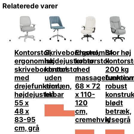
Relaterede varer
Kontorstol,
Skrivebordsstol,
Ergonomisk
Stor høj
ergonomisk
højdejusterbar
kontorstol
kontorst
skrivebordsstol
kontorstol
med
200 kg
med
uden
massagefunktion
bæreevn
drejefunktion,
armlæn,
68 x 72
robust
højdejusterbar
blå
x 110-
konstruk
55 x
120
blødt
Køb Hos
48 x
cm,
betræk,
Lammeuld.dk
83-95
cremehvid
lysegrå
cm, grå
Køb Hos
Køb Hos