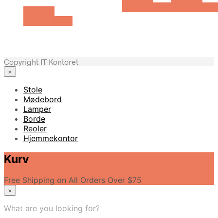
Lammeuld.dk
Lammeuld.d
Køb Hos
Lammeuld.dk
Copyright IT Kontoret
×
Stole
Mødebord
Lamper
Borde
Reoler
Hjemmekontor
Kurv
Free Shipping on All Orders Over $75
×
What are you looking for?