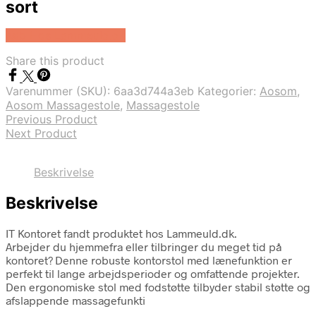
sort
Køb Hos Lammeuld.dk
Share this product
Varenummer (SKU):
6aa3d744a3eb
Kategorier:
Aosom
,
Aosom Massagestole
,
Massagestole
Previous Product
Next Product
Beskrivelse
Beskrivelse
IT Kontoret fandt produktet hos Lammeuld.dk.
Arbejder du hjemmefra eller tilbringer du meget tid på
kontoret? Denne robuste kontorstol med lænefunktion er
perfekt til lange arbejdsperioder og omfattende projekter.
Den ergonomiske stol med fodstøtte tilbyder stabil støtte og
afslappende massagefunkti