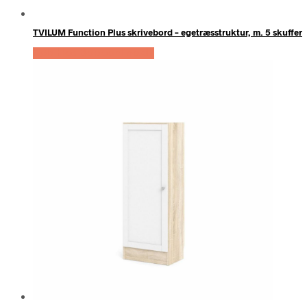
TVILUM Function Plus skrivebord – egetræsstruktur, m. 5 skuffer
Køb Hos Boboonline.dk