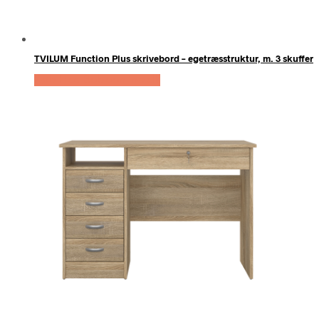
TVILUM Function Plus skrivebord – egetræsstruktur, m. 3 skuffer
Køb Hos Boboonline.dk