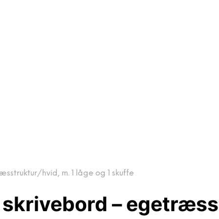
sstruktur/hvid, m. 1 låge og 1 skuffe
skrivebord – egetræsst