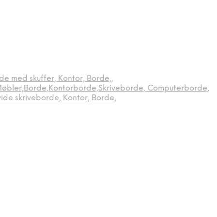
e med skuffer, Kontor, Borde,
,
Møbler,Borde,Kontorborde,Skriveborde, Computerborde,
ide skriveborde, Kontor, Borde,