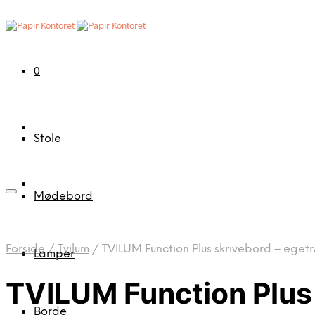
0
Stole
Mødebord
Forside
/
Tvilum
/
TVILUM Function Plus skrivebord – egetræ
Lamper
TVILUM Function Plus 
Borde