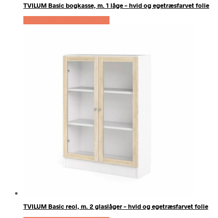
TVILUM Basic bogkasse, m. 1 låge – hvid og egetræsfarvet folie
Køb Hos Boboonline.dk
TVILUM Basic reol, m. 2 glaslåger – hvid og egetræsfarvet folie