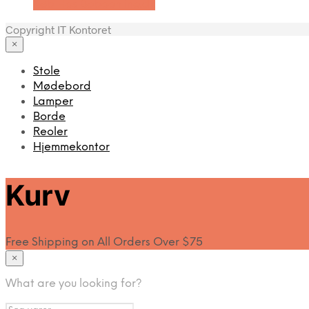
Køb Hos Boboonline.dk
Copyright IT Kontoret
×
Stole
Mødebord
Lamper
Borde
Reoler
Hjemmekontor
Kurv
Free Shipping on All Orders Over $75
×
What are you looking for?