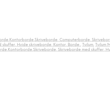
orde,Kontorborde,Skriveborde, Computerborde, Skrivebord
kuffer, Hvide skriveborde, Kontor, Borde,
,
Tvilum
,
Tvilum 
rde,Kontorborde,Skriveborde, Skriveborde med skuffer, Hv