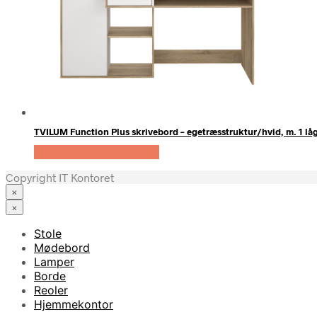
TVILUM Function Plus skrivebord – egetræsstruktur/hvid, m. 1 låg
Køb Hos Boboonline.dk
Copyright IT Kontoret
×
×
Stole
Mødebord
Lamper
Borde
Reoler
Hjemmekontor