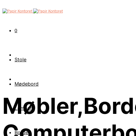
0
Stole
Mødebord
Møbler,Bord
Lamper
Computerbo
Borde