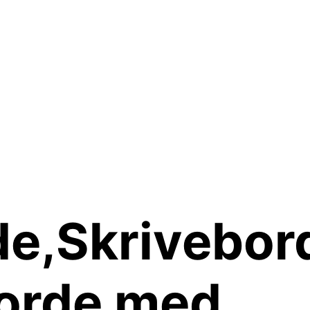
e,Skrivebor
orde med