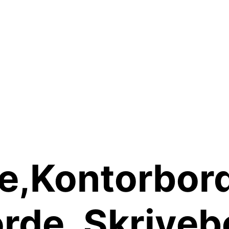
e,Kontorbord
rde, Skriveb