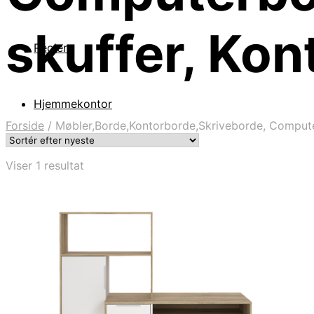
skuffer, Kon
Reoler
Hjemmekontor
Forside
/
Møbler,Borde,Kontorborde,Skriveborde, Computer
Viser 1 resultat