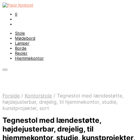
0
Stole
Mødebord
Lamper
Borde
Reoler
Hjemmekontor
Forside
/
Kontorstole
/
Tegnestol med lændestøtte,
højdejusterbar, drejelig, til hjemmekontor, studie,
kunstprojekter, sort
Tegnestol med lændestøtte,
højdejusterbar, drejelig, til
hjemmekontor, studie, kunstprojekter,