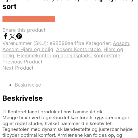
sort
Køb Hos Lammeuld.dk
Share this product
Varenummer (SKU):
e98599aa4fbe
Kategorier:
Aosom
,
Aosom Hjem og bolig
,
Aosom Kontorstole
,
Hjem og
bolig
,
Hjemmekontor og arbejdsplads
,
Kontorstole
Previous Product
Next Product
Beskrivelse
Beskrivelse
IT Kontoret fandt produktet hos Lammeuld.dk.
Mange timer ved tegnebordet kan føre til rygspændinger
og et rodet studie, hvilket hæmmer din kreativitet.
Tegnestolen med dynamisk lændestøtte og justerbar højde
tilbyder optimal komfort. Armlænene kan foldes op, og