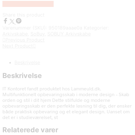
Køb Hos Lammeuld.dk
Share this product
Varenummer (SKU):
950189aaae0a
Kategorier:
Arkivskabe
,
SoBuy
,
SOBUY Arkivskabe
Previous Product
Next Product
Beskrivelse
Beskrivelse
IT Kontoret fandt produktet hos Lammeuld.dk.
Multifunktionelt opbevaringsskab i moderne design – Skab
orden og stil i dit hjem Dette stilfulde og moderne
opbevaringsskab er den perfekte løsning til dig, der ønsker
både praktisk opbevaring og et elegant design. Uanset om
det er i studieværelset, st
Relaterede varer