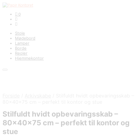
0
Stole
Mødebord
Lamper
Borde
Reoler
Hjemmekontor
Forside
/
Arkivskabe
/
Stilfuldt hvidt opbevaringsskab –
80x40x75 cm – perfekt til kontor og stue
Stilfuldt hvidt opbevaringsskab –
80x40x75 cm – perfekt til kontor og
stue