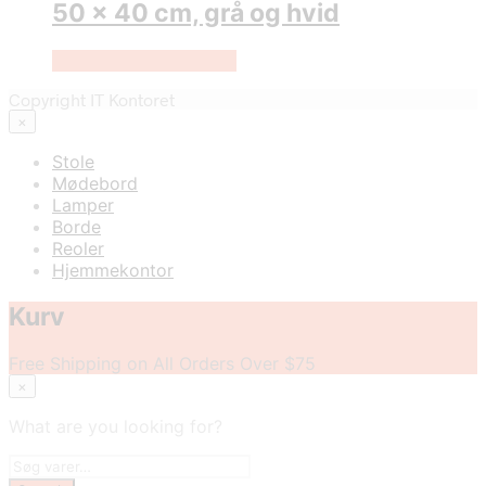
50 x 40 cm, grå og hvid
Køb Hos Lammeuld.dk
Copyright IT Kontoret
×
Stole
Mødebord
Lamper
Borde
Reoler
Hjemmekontor
Kurv
Free Shipping on All Orders Over $75
×
What are you looking for?