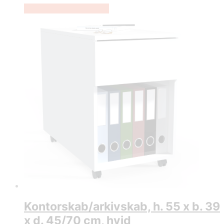
Køb Hos Lammeuld.dk
Kontorskab/arkivskab, h. 55 x b. 39
x d. 45/70 cm, hvid