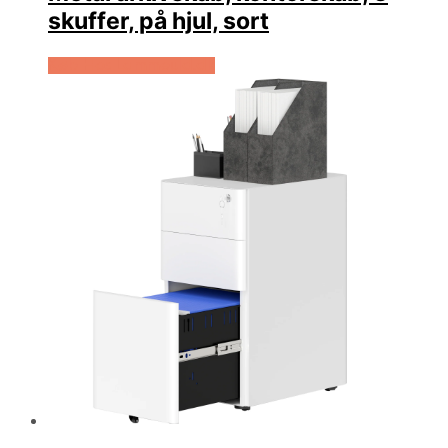
skuffer, på hjul, sort
Køb Hos Lammeuld.dk