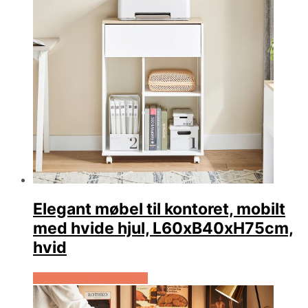
Elegant møbel til kontoret, mobilt
med hvide hjul, L60xB40xH75cm,
hvid
Køb Hos Lammeuld.dk