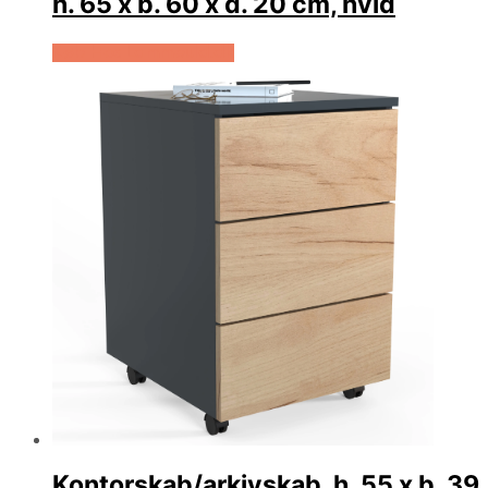
h. 65 x b. 60 x d. 20 cm, hvid
Køb Hos Lammeuld.dk
Kontorskab/arkivskab, h. 55 x b. 39