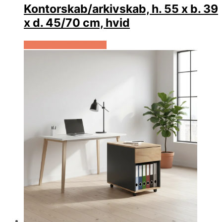
Kontorskab/arkivskab, h. 55 x b. 39
x d. 45/70 cm, hvid
Køb Hos Lammeuld.dk