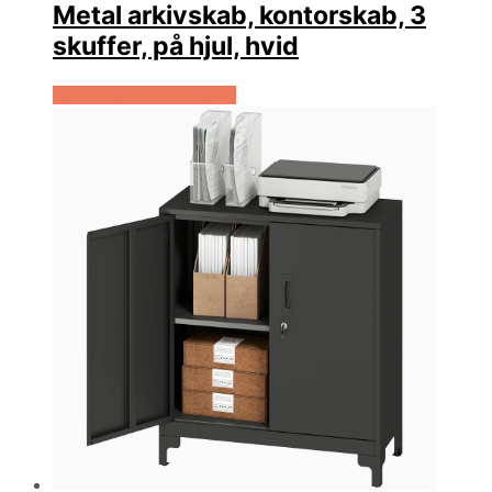
Metal arkivskab, kontorskab, 3
skuffer, på hjul, hvid
Køb Hos Lammeuld.dk