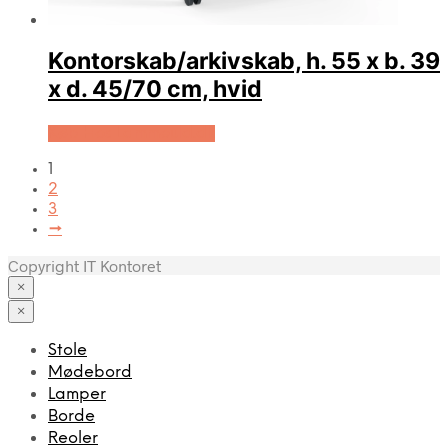
Kontorskab/arkivskab, h. 55 x b. 39
x d. 45/70 cm, hvid
Køb Hos Lammeuld.dk
1
2
3
→
Copyright IT Kontoret
×
×
Stole
Mødebord
Lamper
Borde
Reoler