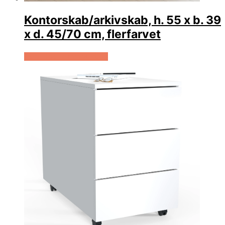
Kontorskab/arkivskab, h. 55 x b. 39
x d. 45/70 cm, flerfarvet
Køb Hos Lammeuld.dk