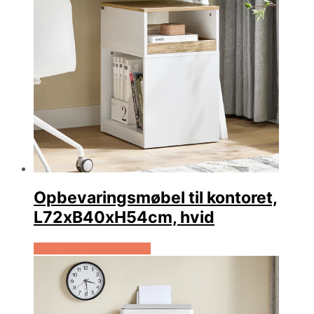
Opbevaringsmøbel til kontoret,
L72xB40xH54cm, hvid
Køb Hos Lammeuld.dk