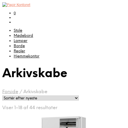
0
Stole
Mødebord
Lamper
Borde
Reoler
Hjemmekontor
Arkivskabe
Forside
/
Arkivskabe
Sorteret
Viser 1–18 af 44 resultater
efter
seneste