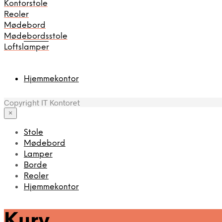
Kontorstole
Reoler
Mødebord
Mødebordsstole
Reoler
Loftslamper
Hjemmekontor
Copyright IT Kontoret
×
Stole
Mødebord
Lamper
Borde
Reoler
Hjemmekontor
Kurv