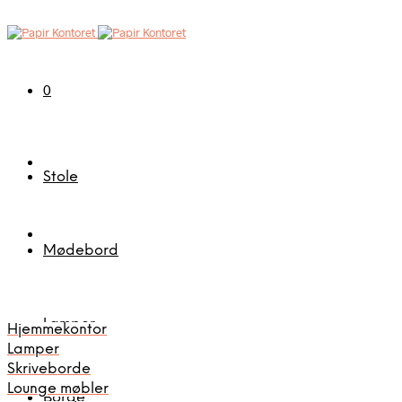
0
Stole
Mødebord
Lamper
Hjemmekontor
Lamper
Skriveborde
Lounge møbler
Borde