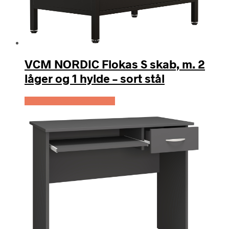
VCM NORDIC Flokas S skab, m. 2
låger og 1 hylde – sort stål
Køb Hos Boboonline.dk