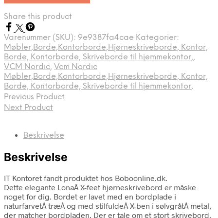
Share this product
Varenummer (SKU):
9e9387fa4cae
Kategorier:
Møbler,Borde,Kontorborde,Hjørneskriveborde, Kontor,
Borde, Kontorborde, Skriveborde til hjemmekontor,
,
VCM Nordic
,
Vcm Nordic
Møbler,Borde,Kontorborde,Hjørneskriveborde, Kontor,
Borde, Kontorborde, Skriveborde til hjemmekontor,
Previous Product
Next Product
Beskrivelse
Beskrivelse
IT Kontoret fandt produktet hos Boboonline.dk.
Dette elegante LonaÂ X-feet hjørneskrivebord er måske
noget for dig. Bordet er lavet med en bordplade i
naturfarvetÂ træÂ og med stilfuldeÂ X-ben i sølvgråtÂ metal,
der matcher bordpladen. Der er tale om et stort skrivebord,