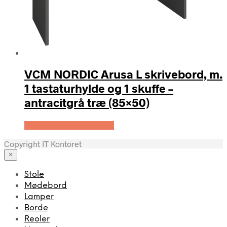
VCM NORDIC Arusa L skrivebord, m.
1 tastaturhylde og 1 skuffe –
antracitgrå træ (85×50)
Køb Hos Boboonline.dk
Copyright IT Kontoret
×
Stole
Mødebord
Lamper
Borde
Reoler