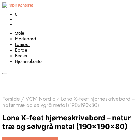
0
Stole
Mødebord
Lamper
Borde
Reoler
Hjemmekontor
Forside
/
VCM Nordic
/
Lona X-feet hjørneskrivebord –
natur træ og sølvgrå metal (190x190x80)
Lona X-feet hjørneskrivebord – natur
træ og sølvgrå metal (190x190x80)
Køb Hos Boboonline.dk