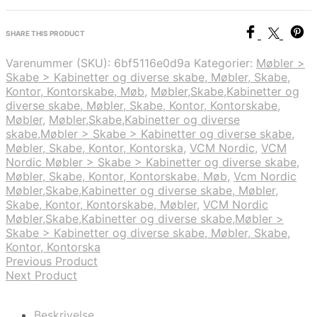
SHARE THIS PRODUCT
Varenummer (SKU):
6bf5116e0d9a
Kategorier:
Møbler >
Skabe > Kabinetter og diverse skabe, Møbler, Skabe,
Kontor, Kontorskabe, Møb
,
Møbler,Skabe,Kabinetter og
diverse skabe, Møbler, Skabe, Kontor, Kontorskabe,
Møbler
,
Møbler,Skabe,Kabinetter og diverse
skabe,Møbler > Skabe > Kabinetter og diverse skabe,
Møbler, Skabe, Kontor, Kontorska
,
VCM Nordic
,
VCM
Nordic Møbler > Skabe > Kabinetter og diverse skabe,
Møbler, Skabe, Kontor, Kontorskabe, Møb
,
Vcm Nordic
Møbler,Skabe,Kabinetter og diverse skabe, Møbler,
Skabe, Kontor, Kontorskabe, Møbler
,
VCM Nordic
Møbler,Skabe,Kabinetter og diverse skabe,Møbler >
Skabe > Kabinetter og diverse skabe, Møbler, Skabe,
Kontor, Kontorska
Previous Product
Next Product
Beskrivelse