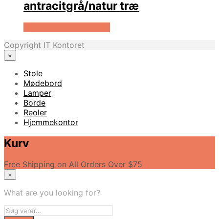
antracitgrå/natur træ
Køb Hos Boboonline.dk
Copyright IT Kontoret
×
Stole
Mødebord
Lamper
Borde
Reoler
Hjemmekontor
Kurv
Free Shipping on All Orders Over $75
×
What are you looking for?