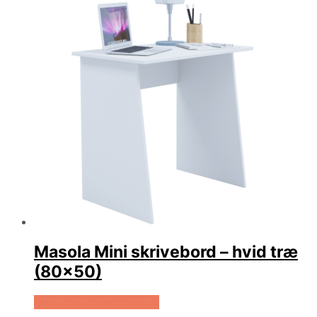
Masola Mini skrivebord – hvid træ
(80×50)
Køb Hos Boboonline.dk