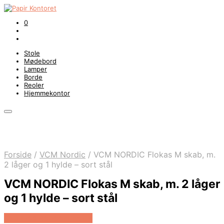
0
Stole
Mødebord
Lamper
Borde
Reoler
Hjemmekontor
Forside
/
VCM Nordic
/
VCM NORDIC Flokas M skab, m.
2 låger og 1 hylde – sort stål
VCM NORDIC Flokas M skab, m. 2 låger
og 1 hylde – sort stål
Køb Hos Boboonline.dk