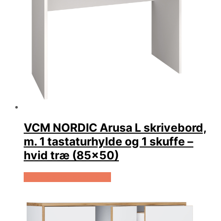
VCM NORDIC Arusa L skrivebord,
m. 1 tastaturhylde og 1 skuffe –
hvid træ (85×50)
Køb Hos Boboonline.dk