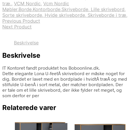
træ,
,
VCM Nordic
,
Vcm Nordic
Møbler,Borde,Kontorborde,Skriveborde, Lille skrivebord,
Sorte skriveborde, Hvide skriveborde, Skriveborde i træ,
Previous Product
Next Product
Beskrivelse
Beskrivelse
IT Kontoret fandt produktet hos Boboonline.dk.
Dette elegante Lona U-feetÂ skrivebord er måske noget for
dig. Bordet er lavet med en bordplade i hvidtÂ træÂ og med
stilfulde U-benÂ i sort metal, der matcher bordpladen. Der
er tale om et lille skrivebord, der ikke fylder ret meget, og
som derfor er per
Relaterede varer