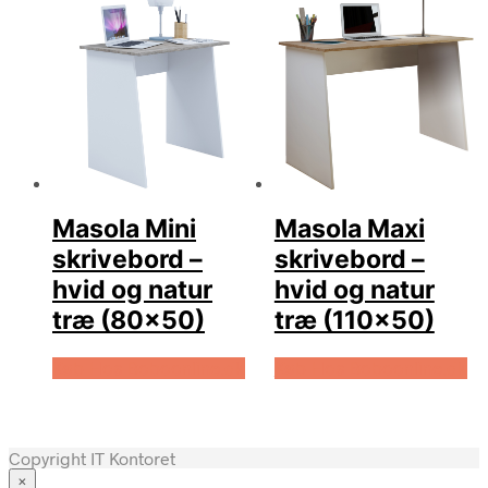
Masola Mini
Masola Maxi
skrivebord –
skrivebord –
hvid og natur
hvid og natur
træ (80×50)
træ (110×50)
Køb Hos Boboonline.dk
Køb Hos Boboonline.dk
Copyright IT Kontoret
×