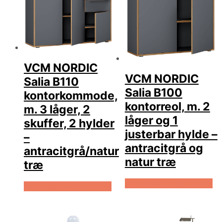
VCM NORDIC
VCM NORDIC
Salia B110
Salia B100
kontorkommode,
kontorreol, m. 2
m. 3 låger, 2
låger og 1
skuffer, 2 hylder
justerbar hylde –
–
antracitgrå og
antracitgrå/natur
natur træ
træ
Køb Hos Boboonline.dk
Køb Hos Boboonline.dk