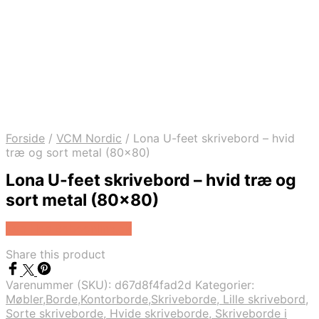
Forside
/
VCM Nordic
/
Lona U-feet skrivebord – hvid
træ og sort metal (80×80)
Lona U-feet skrivebord – hvid træ og
sort metal (80×80)
Køb Hos Boboonline.dk
Share this product
Varenummer (SKU):
d67d8f4fad2d
Kategorier:
Møbler,Borde,Kontorborde,Skriveborde, Lille skrivebord,
Sorte skriveborde, Hvide skriveborde, Skriveborde i