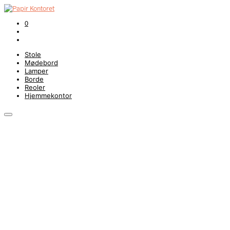
0
Stole
Mødebord
Lamper
Borde
Reoler
Hjemmekontor