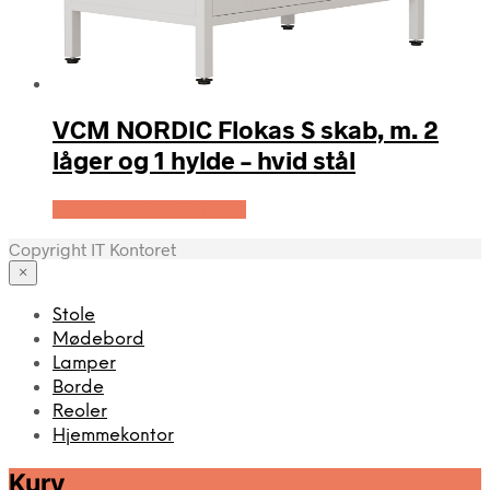
VCM NORDIC Flokas S skab, m. 2
låger og 1 hylde – hvid stål
Køb Hos Boboonline.dk
Copyright IT Kontoret
×
Stole
Mødebord
Lamper
Borde
Reoler
Hjemmekontor
Kurv