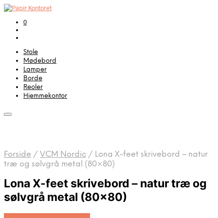
0
Stole
Mødebord
Lamper
Borde
Reoler
Hjemmekontor
Forside
/
VCM Nordic
/
Lona X-feet skrivebord – natur
træ og sølvgrå metal (80×80)
Lona X-feet skrivebord – natur træ og
sølvgrå metal (80×80)
Køb Hos Boboonline.dk