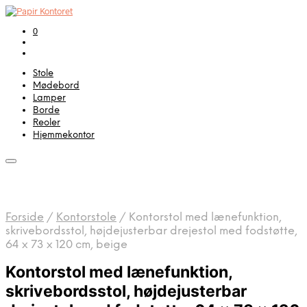
0
Stole
Mødebord
Lamper
Borde
Reoler
Hjemmekontor
Forside
/
Kontorstole
/
Kontorstol med lænefunktion,
skrivebordsstol, højdejusterbar drejestol med fodstøtte,
64 x 73 x 120 cm, beige
Kontorstol med lænefunktion,
skrivebordsstol, højdejusterbar