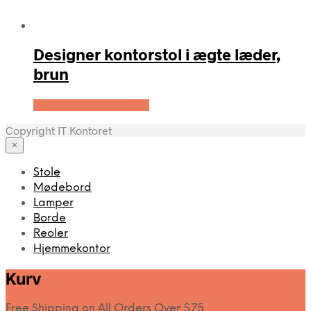
Designer kontorstol i ægte læder,
brun
Køb Hos Lammeuld.dk
Copyright IT Kontoret
×
Stole
Mødebord
Lamper
Borde
Reoler
Hjemmekontor
Kurv
Free Shipping on All Orders Over $75