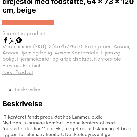
drejestol med fodstøtte, 64 x 73 x 120
cm, beige
Køb Hos Lammeuld.dk
Share this product
Varenummer (SKU):
3f4a7b778d75
Kategorier:
Aosom
,
Aosom Hjem og bolig
,
Aosom Kontorstole
,
Hjem og
bolig
,
Hjemmekontor og arbejdsplads
,
Kontorstole
Previous Product
Next Product
Beskrivelse
Beskrivelse
IT Kontoret fandt produktet hos Lammeuld.dk.
Nyd den luksuriøse komfort i denne kontorstol med
fodstøtte, der har 11 cm tykt, meget robust skum og et bredt
ryglæn for ultimativ komfort. Det kæledyrsvenlige