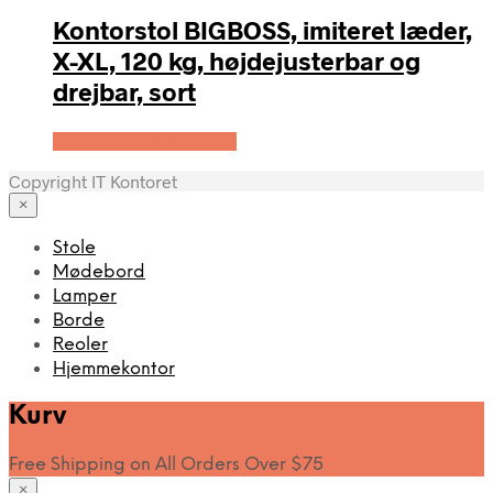
Kontorstol BIGBOSS, imiteret læder,
X-XL, 120 kg, højdejusterbar og
drejbar, sort
Køb Hos Lammeuld.dk
Copyright IT Kontoret
×
Stole
Mødebord
Lamper
Borde
Reoler
Hjemmekontor
Kurv
Free Shipping on All Orders Over $75
×