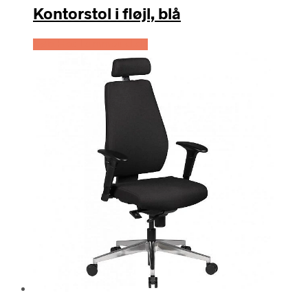
Kontorstol i fløjl, blå
Køb Hos Lammeuld.dk