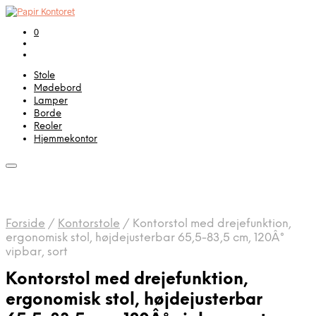
0
Stole
Mødebord
Lamper
Borde
Reoler
Hjemmekontor
Forside
/
Kontorstole
/
Kontorstol med drejefunktion,
ergonomisk stol, højdejusterbar 65,5-83,5 cm, 120Â°
vipbar, sort
Kontorstol med drejefunktion,
ergonomisk stol, højdejusterbar