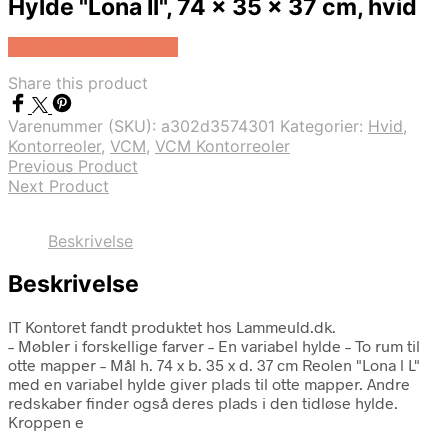
Hylde "Lona Il", 74 x 35 x 37 cm, hvid
Køb Hos Lammeuld.dk
Share this product
Varenummer (SKU):
a302d3574301
Kategorier:
Hvid
,
Kontorreoler
,
VCM
,
VCM Kontorreoler
Previous Product
Next Product
Beskrivelse
Beskrivelse
IT Kontoret fandt produktet hos Lammeuld.dk.
– Møbler i forskellige farver – En variabel hylde – To rum til
otte mapper – Mål h. 74 x b. 35 x d. 37 cm Reolen "Lona l L"
med en variabel hylde giver plads til otte mapper. Andre
redskaber finder også deres plads i den tidløse hylde.
Kroppen e