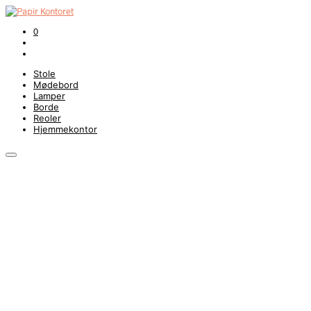
0
Stole
Mødebord
Lamper
Borde
Reoler
Hjemmekontor