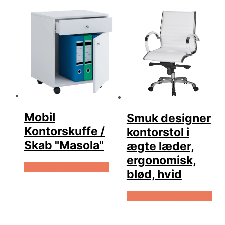
Mobil
Smuk designer
Kontorskuffe /
kontorstol i
Skab "Masola"
ægte læder,
ergonomisk,
Køb Hos Lammeuld.dk
blød, hvid
Køb Hos Lammeuld.dk