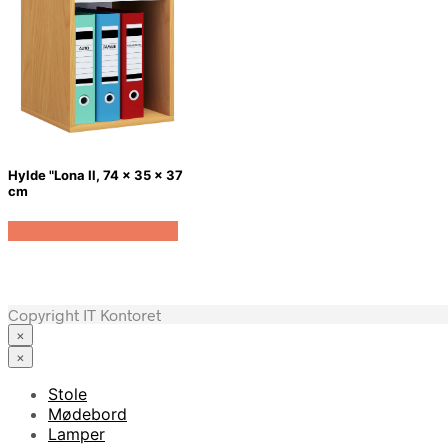
Hylde "Lona Il, 74 x 35 x 37
cm
Køb Hos Lammeuld.dk
Copyright IT Kontoret
×
×
Stole
Mødebord
Lamper