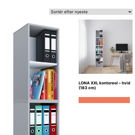
LONA XXL kontoreol – hvid
(183 cm)
Køb Hos Lammeuld.dk