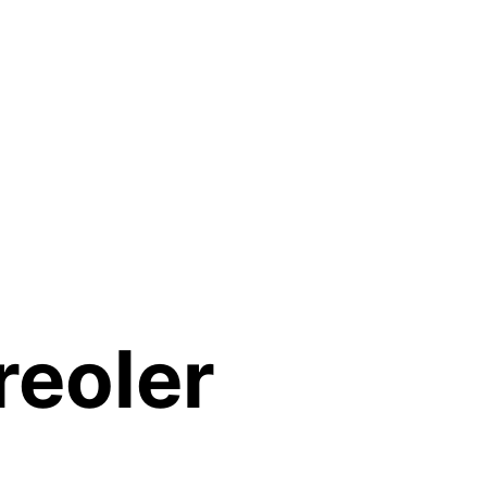
eoler