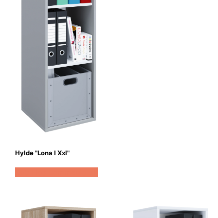
Hylde "Lona I Xxl"
Køb Hos Lammeuld.dk