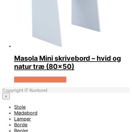
Masola Mini skrivebord – hvid og
natur træ (80×50)
Køb Hos Boboonline.dk
Copyright IT Kontoret
×
Stole
Mødebord
Lamper
Borde
Reoler