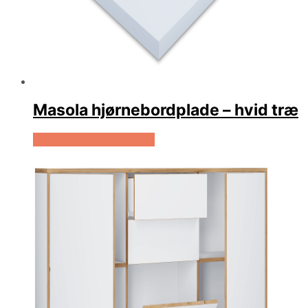
Masola hjørnebordplade – hvid træ
Køb Hos Boboonline.dk