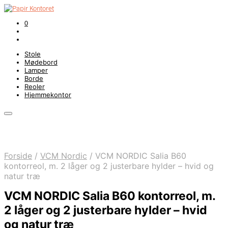
0
Stole
Mødebord
Lamper
Borde
Reoler
Hjemmekontor
Forside
/
VCM Nordic
/
VCM NORDIC Salia B60
kontorreol, m. 2 låger og 2 justerbare hylder – hvid og
natur træ
VCM NORDIC Salia B60 kontorreol, m.
2 låger og 2 justerbare hylder – hvid
og natur træ