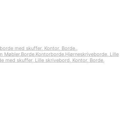
borde med skuffer, Kontor, Borde,
,
m Møbler,Borde,Kontorborde,Hjørneskriveborde, Lille
 med skuffer, Lille skrivebord, Kontor, Borde,