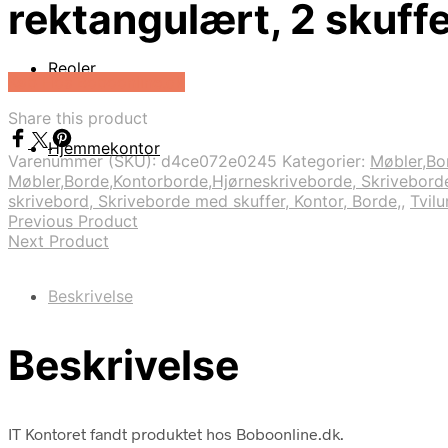
rektangulært, 2 skuff
Reoler
Køb Hos Boboonline.dk
Share this product
Hjemmekontor
Varenummer (SKU):
d4ce072e0245
Kategorier:
Møbler,Bor
Møbler,Borde,Kontorborde,Hjørneskriveborde, Skriveborde 
skrivebord, Skriveborde med skuffer, Kontor, Borde,
,
Tvil
Previous Product
Next Product
Beskrivelse
Beskrivelse
IT Kontoret fandt produktet hos Boboonline.dk.