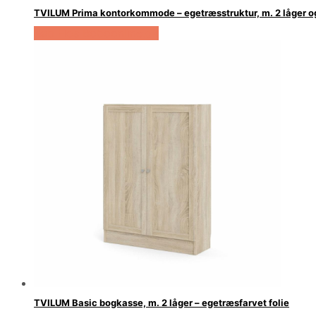
TVILUM Prima kontorkommode – egetræsstruktur, m. 2 låger og
Køb Hos Boboonline.dk
TVILUM Basic bogkasse, m. 2 låger – egetræsfarvet folie