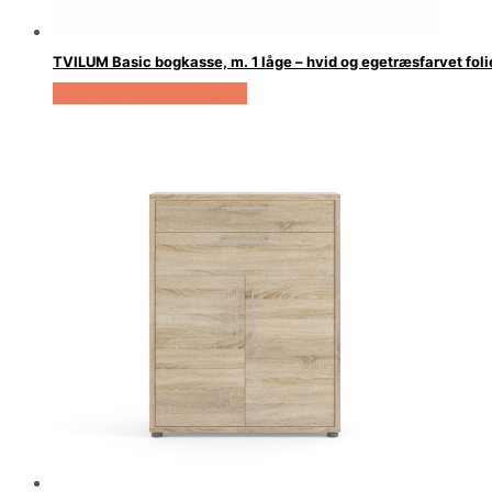
TVILUM Basic bogkasse, m. 1 låge – hvid og egetræsfarvet foli
Køb Hos Boboonline.dk