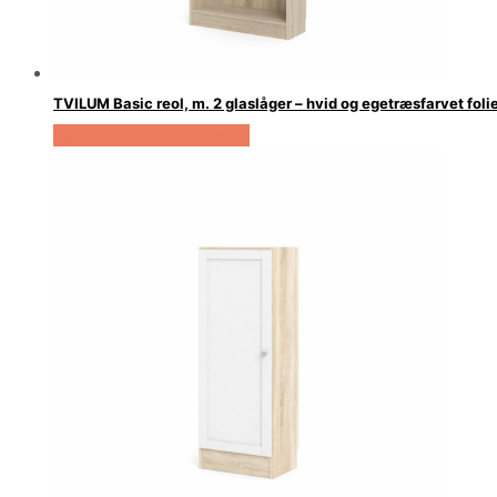
TVILUM Basic reol, m. 2 glaslåger – hvid og egetræsfarvet foli
Køb Hos Boboonline.dk