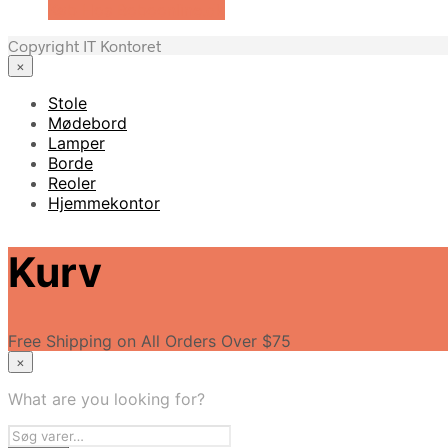
Køb Hos Boboonline.dk
Copyright IT Kontoret
×
Stole
Mødebord
Lamper
Borde
Reoler
Hjemmekontor
Kurv
Free Shipping on All Orders Over $75
×
What are you looking for?