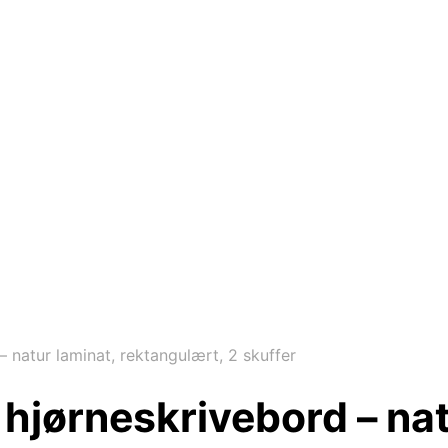
 natur laminat, rektangulært, 2 skuffer
hjørneskrivebord – nat