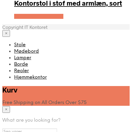
Kontorstol i stof med armlæn, sort
Køb Hos Lammeuld.dk
Copyright IT Kontoret
×
Stole
Mødebord
Lamper
Borde
Reoler
Hjemmekontor
Kurv
Free Shipping on All Orders Over $75
×
What are you looking for?