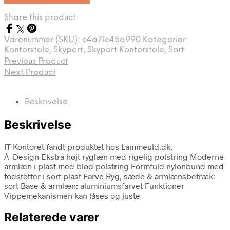
Share this product
Varenummer (SKU):
c4a71c45a990
Kategorier:
Kontorstole
,
Skyport
,
Skyport Kontorstole
,
Sort
Previous Product
Next Product
Beskrivelse
Beskrivelse
IT Kontoret fandt produktet hos Lammeuld.dk.
Â Design Ekstra højt ryglæn med rigelig polstring Moderne
armlæn i plast med blød polstring Formfuld nylonbund med
fodstøtter i sort plast Farve Ryg, sæde & armlænsbetræk:
sort Base & armlæn: aluminiumsfarvet Funktioner
Vippemekanismen kan låses og juste
Relaterede varer