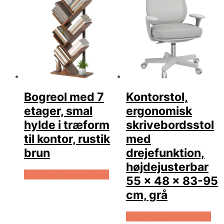
Bogreol med 7
Kontorstol,
etager, smal
ergonomisk
hylde i træform
skrivebordsstol
til kontor, rustik
med
brun
drejefunktion,
højdejusterbar
Køb Hos Lammeuld.dk
55 x 48 x 83-95
cm, grå
Køb Hos Lammeuld.dk