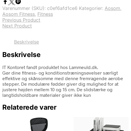
Varenummer (SKU):
c0ef6afd1ce6
Kategorier:
Aosom
,
Aosom Fitness
,
Fitness
Previous Product
Next Product
Beskrivelse
Beskrivelse
IT Kontoret fandt produktet hos Lammeuld.dk.
Gør dine fitness- og konditionstræningsøvelser særligt
effektive og skånsomme med denne fremragende aerobe
stepper. De modulære fødder giver dig mulighed for at
justere højden mellem 10 og 15 cm. De slidstærke og
langtidsholdbare materialer giver ikke kun
Relaterede varer