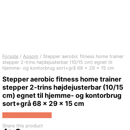
Forside
/
Aosom
/
Stepper aerobic fitness home trainer
stepper 2-trins højdejusterbar (10/15 cm) egnet til
hjemme- og kontorbrug sort+grå 68 x 29 x 15 cm
Stepper aerobic fitness home trainer
stepper 2-trins højdejusterbar (10/15
cm) egnet til hjemme- og kontorbrug
sort+grå 68 x 29 x 15 cm
Køb Hos Lammeuld.dk
Share this product