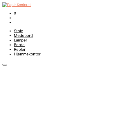
0
Stole
Mødebord
Lamper
Borde
Reoler
Hjemmekontor