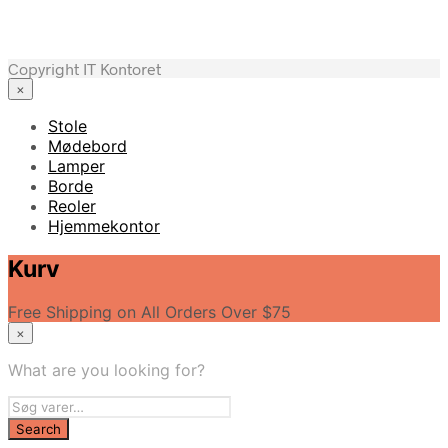
Copyright IT Kontoret
×
Stole
Mødebord
Lamper
Borde
Reoler
Hjemmekontor
Kurv
Free Shipping on All Orders Over $75
×
What are you looking for?