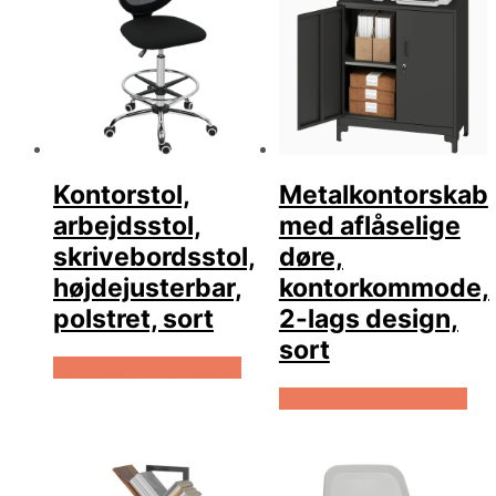
Kontorstol,
Metalkontorskab
arbejdsstol,
med aflåselige
skrivebordsstol,
døre,
højdejusterbar,
kontorkommode,
polstret, sort
2-lags design,
sort
Køb Hos Lammeuld.dk
Køb Hos Lammeuld.dk