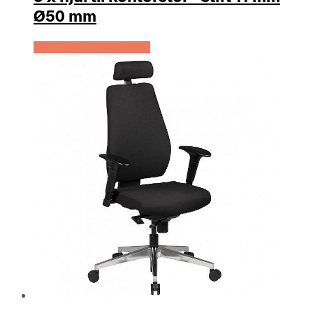
Ø50 mm
Køb Hos Lammeuld.dk