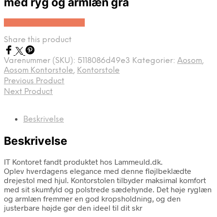
med ryg og armlæn grå
Køb Hos Lammeuld.dk
Share this product
Varenummer (SKU):
5118086d49e3
Kategorier:
Aosom
,
Aosom Kontorstole
,
Kontorstole
Previous Product
Next Product
Beskrivelse
Beskrivelse
IT Kontoret fandt produktet hos Lammeuld.dk.
Oplev hverdagens elegance med denne fløjlbeklædte
drejestol med hjul. Kontorstolen tilbyder maksimal komfort
med sit skumfyld og polstrede sædehynde. Det høje ryglæn
og armlæn fremmer en god kropsholdning, og den
justerbare højde gør den ideel til dit skr