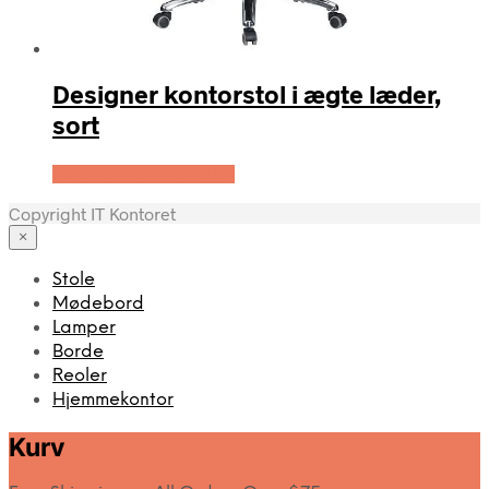
Designer kontorstol i ægte læder,
sort
Køb Hos Lammeuld.dk
Copyright IT Kontoret
×
Stole
Mødebord
Lamper
Borde
Reoler
Hjemmekontor
Kurv