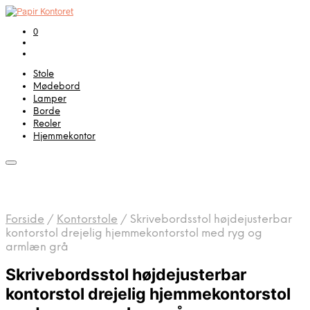
0
Stole
Mødebord
Lamper
Borde
Reoler
Hjemmekontor
Forside
/
Kontorstole
/
Skrivebordsstol højdejusterbar
kontorstol drejelig hjemmekontorstol med ryg og
armlæn grå
Skrivebordsstol højdejusterbar
kontorstol drejelig hjemmekontorstol