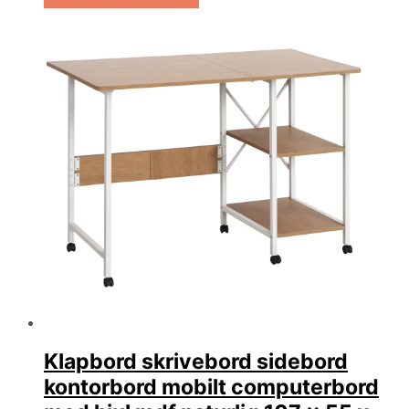
Klapbord skrivebord sidebord
kontorbord mobilt computerbord