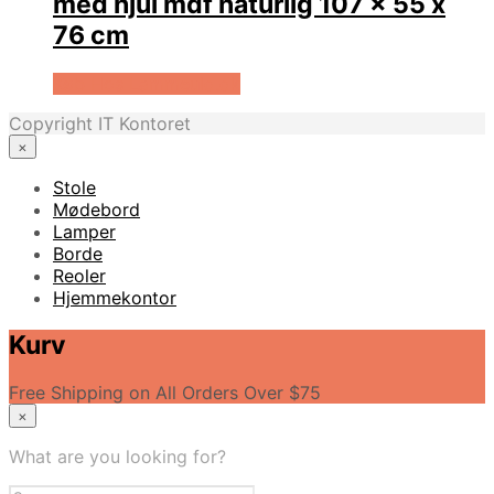
med hjul mdf naturlig 107 x 55 x
76 cm
Køb Hos Lammeuld.dk
Copyright IT Kontoret
×
Stole
Mødebord
Lamper
Borde
Reoler
Hjemmekontor
Kurv
Free Shipping on All Orders Over $75
×
What are you looking for?