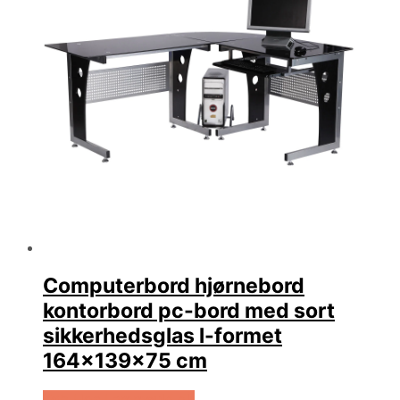
Computerbord hjørnebord
kontorbord pc-bord med sort
sikkerhedsglas l-formet
164x139x75 cm
Køb Hos Lammeuld.dk