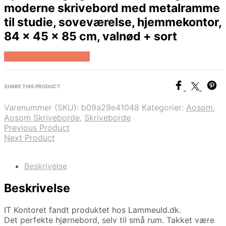
moderne skrivebord med metalramme
til studie, soveværelse, hjemmekontor,
84 x 45 x 85 cm, valnød + sort
Køb Hos Lammeuld.dk
SHARE THIS PRODUCT
Varenummer (SKU):
b09a29e41048
Kategorier:
Aosom
,
Aosom Skriveborde
,
Skriveborde
Previous Product
Next Product
Beskrivelse
Beskrivelse
IT Kontoret fandt produktet hos Lammeuld.dk.
Det perfekte hjørnebord, selv til små rum. Takket være