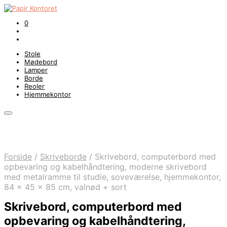
0
Stole
Mødebord
Lamper
Borde
Reoler
Hjemmekontor
Forside
/
Skriveborde
/
Skrivebord, computerbord med
opbevaring og kabelhåndtering, moderne skrivebord
med metalramme til studie, soveværelse, hjemmekontor,
84 x 45 x 85 cm, valnød + sort
Skrivebord, computerbord med
opbevaring og kabelhåndtering,