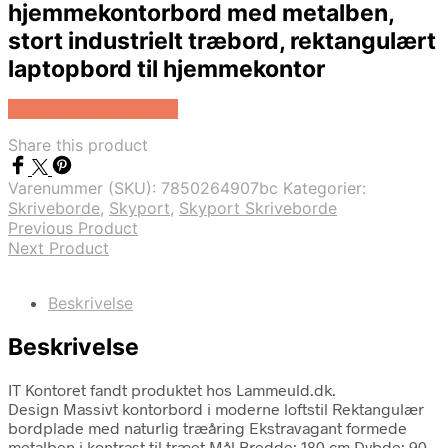
hjemmekontorbord med metalben,
stort industrielt træbord, rektangulært
laptopbord til hjemmekontor
Køb Hos Lammeuld.dk
Share this product
Varenummer (SKU):
7850264907bc
Kategorier:
Skriveborde
,
Skyport
,
Skyport Skriveborde
Previous Product
Next Product
Beskrivelse
Beskrivelse
IT Kontoret fandt produktet hos Lammeuld.dk.
Design Massivt kontorbord i moderne loftstil Rektangulær
bordplade med naturlig træåring Ekstravagant formede
metalben i kontrast til træet Mål Bredde: 180 cm Dybde: 90