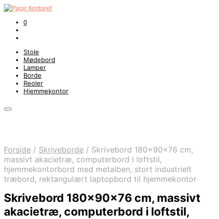
0
Stole
Mødebord
Lamper
Borde
Reoler
Hjemmekontor
Forside
/
Skriveborde
/
Skrivebord 180x90x76 cm,
massivt akacietræ, computerbord i loftstil,
hjemmekontorbord med metalben, stort industrielt
træbord, rektangulært laptopbord til hjemmekontor
Skrivebord 180x90x76 cm, massivt
akacietræ, computerbord i loftstil,