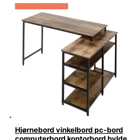
Køb Hos Lammeuld.dk
Hjørnebord vinkelbord pc-bord
computerbord kontorbord hylde