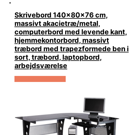
Skrivebord 140x80x76 cm,
massivt akacietræ/metal,
computerbord med levende kant,
hjemmekontorbord, massivt
træbord med trapezformede ben i
sort, træbord, laptopbord,
arbejdsværelse
Køb Hos Lammeuld.dk