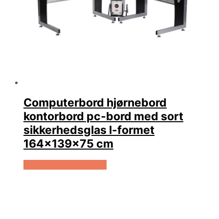
Computerbord hjørnebord
kontorbord pc-bord med sort
sikkerhedsglas l-formet
164x139x75 cm
Køb Hos Lammeuld.dk