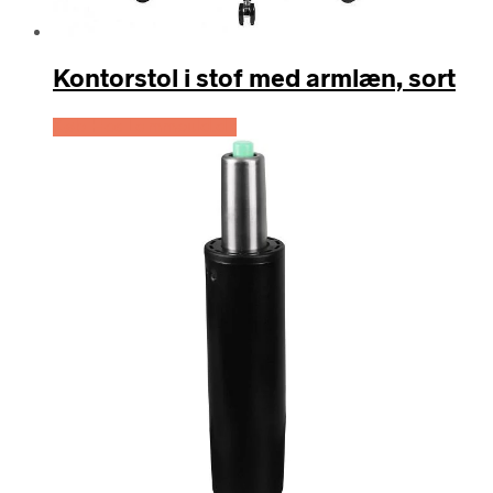
Kontorstol i stof med armlæn, sort
Køb Hos Lammeuld.dk