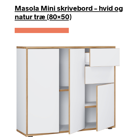
Masola Mini skrivebord – hvid og
natur træ (80×50)
Køb Hos Boboonline.dk