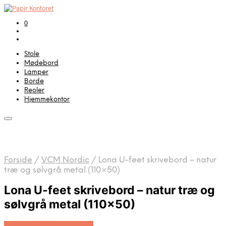
0
Stole
Mødebord
Lamper
Borde
Reoler
Hjemmekontor
Forside
/
VCM Nordic
/
Lona U-feet skrivebord – natur
træ og sølvgrå metal (110×50)
Lona U-feet skrivebord – natur træ og
sølvgrå metal (110×50)
Køb Hos Boboonline.dk