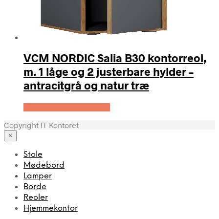
VCM NORDIC Salia B30 kontorreol,
m. 1 låge og 2 justerbare hylder –
antracitgrå og natur træ
Køb Hos Boboonline.dk
Copyright IT Kontoret
×
Stole
Mødebord
Lamper
Borde
Reoler
Hjemmekontor