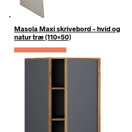
Masola Maxi skrivebord – hvid og
natur træ (110×50)
Køb Hos Boboonline.dk