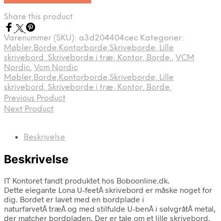
Share this product
Varenummer (SKU):
a3d204404cec
Kategorier:
Møbler,Borde,Kontorborde,Skriveborde, Lille
skrivebord, Skriveborde i træ, Kontor, Borde,
,
VCM
Nordic
,
Vcm Nordic
Møbler,Borde,Kontorborde,Skriveborde, Lille
skrivebord, Skriveborde i træ, Kontor, Borde,
Previous Product
Next Product
Beskrivelse
Beskrivelse
IT Kontoret fandt produktet hos Boboonline.dk.
Dette elegante Lona U-feetÂ skrivebord er måske noget for
dig. Bordet er lavet med en bordplade i
naturfarvetÂ træÂ og med stilfulde U-benÂ i sølvgråtÂ metal,
der matcher bordpladen. Der er tale om et lille skrivebord,