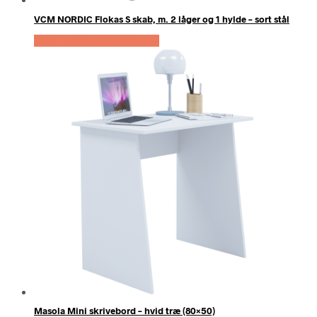
VCM NORDIC Flokas S skab, m. 2 låger og 1 hylde – sort stål
Køb Hos Boboonline.dk
Masola Mini skrivebord – hvid træ (80×50)