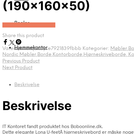
(190x160x50)
Reoler
Køb Hos Boboonline.dk
Share this product
Hjemmekontor
Varenummer (SKU):
e7921839fbbb
Kategorier:
Møbler,Bo
Nordic Møbler,Borde,Kontorborde,Hjørneskriveborde, Kon
Previous Product
Next Product
Beskrivelse
Beskrivelse
IT Kontoret fandt produktet hos Boboonline.dk.
Dette elegante Lona U-feetÂ hjørneskrivebord er måske noget 