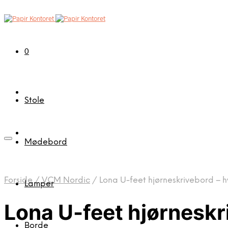
0
Stole
Mødebord
Forside
/
VCM Nordic
/
Lona U-feet hjørneskrivebord – h
Lamper
Lona U-feet hjørneskr
Borde