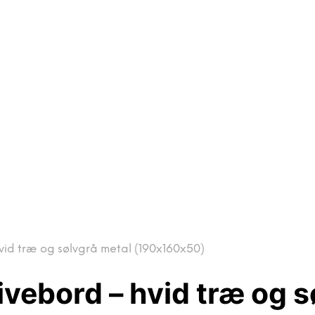
vid træ og sølvgrå metal (190x160x50)
ivebord – hvid træ og s