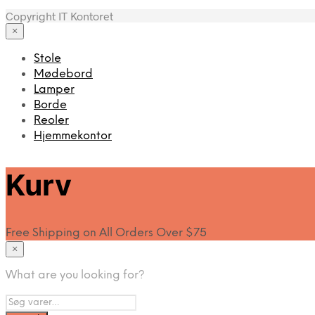
Copyright IT Kontoret
×
Stole
Mødebord
Lamper
Borde
Reoler
Hjemmekontor
Kurv
Free Shipping on All Orders Over $75
×
What are you looking for?