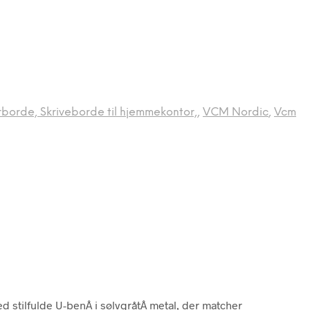
borde, Skriveborde til hjemmekontor,
,
VCM Nordic
,
Vcm
d stilfulde U-benÂ i sølvgråtÂ metal, der matcher