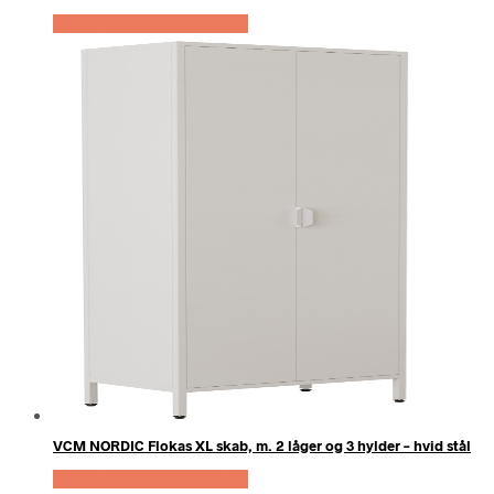
Køb Hos Boboonline.dk
VCM NORDIC Flokas XL skab, m. 2 låger og 3 hylder – hvid stål
Køb Hos Boboonline.dk