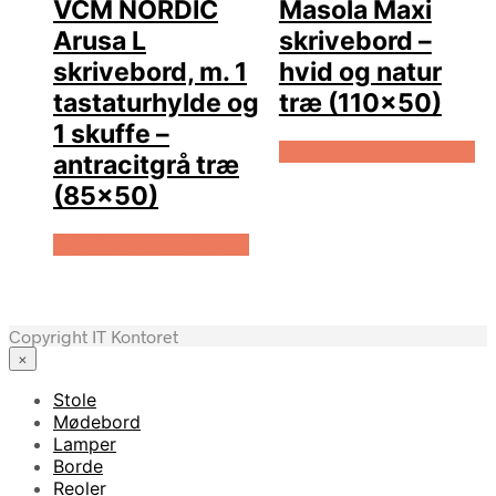
VCM NORDIC
Masola Maxi
Arusa L
skrivebord –
skrivebord, m. 1
hvid og natur
tastaturhylde og
træ (110×50)
1 skuffe –
Køb Hos Boboonline.dk
antracitgrå træ
(85×50)
Køb Hos Boboonline.dk
Copyright IT Kontoret
×
Stole
Mødebord
Lamper
Borde
Reoler