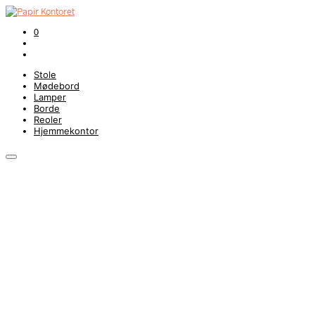
0
Stole
Mødebord
Lamper
Borde
Reoler
Hjemmekontor