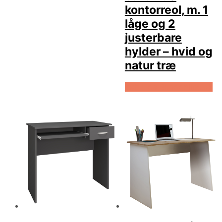
kontorreol, m. 1
låge og 2
justerbare
hylder – hvid og
natur træ
Køb Hos Boboonline.dk