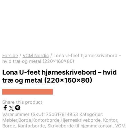
Forside
/
VCM Nordic
/
Lona U-feet hjørneskrivebord –
hvid træ og metal (220x160x80)
Lona U-feet hjørneskrivebord – hvid
træ og metal (220x160x80)
Køb Hos Boboonline.dk
Share this product
Varenummer (SKU):
75b617914853
Kategorier:
Møbler,Borde,Kontorborde,Hjørneskriveborde, Kontor,
Borde, Kontorborde, Skriveborde til hjemmekontor,
,
VCM