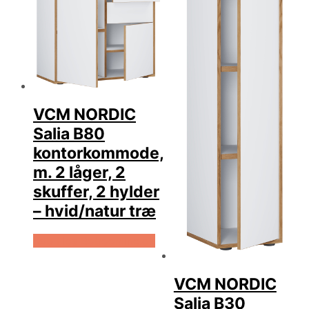
VCM NORDIC
Salia B80
kontorkommode,
m. 2 låger, 2
skuffer, 2 hylder
– hvid/natur træ
Køb Hos Boboonline.dk
VCM NORDIC
Salia B30