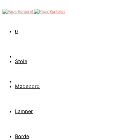
0
Stole
Mødebord
Lamper
Borde