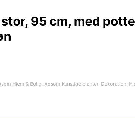
stor, 95 cm, med potte,
øn
osom Hjem & Bolig
,
Aosom Kunstige planter
,
Dekoration
,
Hj