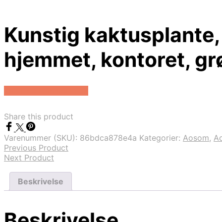
Kunstig kaktusplante, 
hjemmet, kontoret, gr
Køb Hos Lammeuld.dk
Share this product
Varenummer (SKU):
86bdca878e4a
Kategorier:
Aosom
,
A
Previous Product
Next Product
Beskrivelse
Beskrivelse