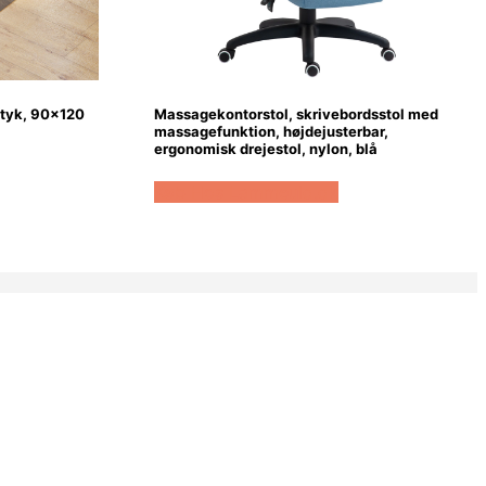
 tyk, 90×120
Massagekontorstol, skrivebordsstol med
massagefunktion, højdejusterbar,
ergonomisk drejestol, nylon, blå
Køb Hos Lammeuld.dk