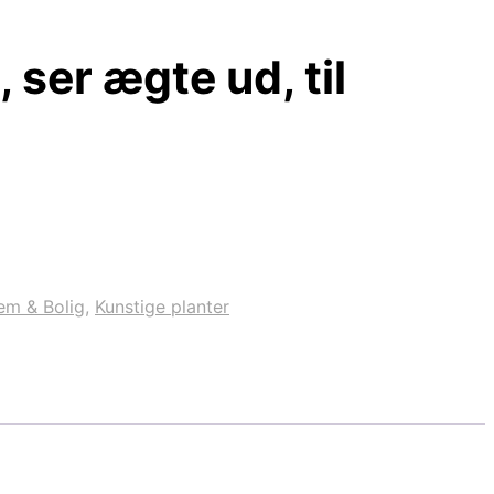
 ser ægte ud, til
em & Bolig
,
Kunstige planter