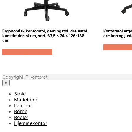
Ergonomisk kontorstol, gamingstol, drejestol,
Kontorstol erg
kunstlæder, skum, sort, 67,5 x 74 x 126-136
armlæn og just
cm
Køb Hos La
Køb Hos Lammeuld.dk
Copyright IT Kontoret
×
Stole
Mødebord
Lamper
Borde
Reoler
Hjemmekontor