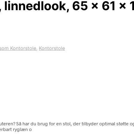
 linnedlook, 65 x 61 x 
som Kontorstole
,
Kontorstole
ren? Så har du brug for en stol, der tilbyder optimal støtte o
erbart ryglæn o