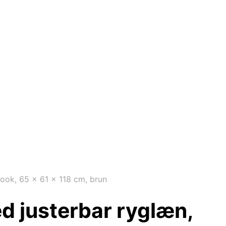
ook, 65 x 61 x 118 cm, brun
d justerbar ryglæn,