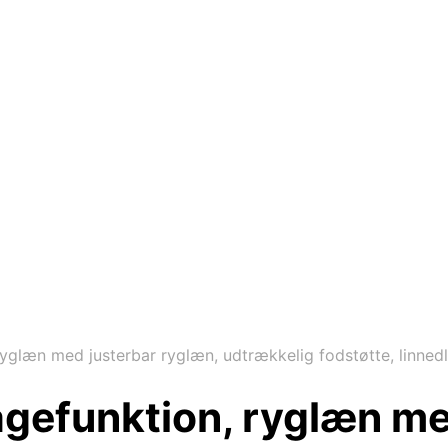
glæn med justerbar ryglæn, udtrækkelig fodstøtte, linnedl
gefunktion, ryglæn me