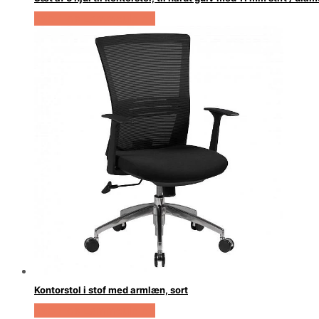
Køb Hos Lammeuld.dk
Kontorstol i stof med armlæn, sort
Køb Hos Lammeuld.dk