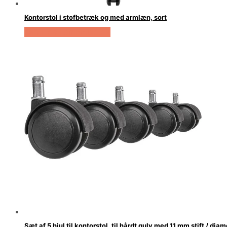
Kontorstol i stofbetræk og med armlæn, sort
Køb Hos Lammeuld.dk
Sæt af 5 hjul til kontorstol, til hårdt gulv med 11 mm stift / d