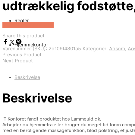
udtrækkelig fodstøtte,
Reoler
Køb Hos Lammeuld.dk
Share this product
Hjemmekontor
Varenummer (SKU):
2d109f4801a5
Kategorier:
Aosom
,
Ao
Previous Product
Next Product
Beskrivelse
Beskrivelse
IT Kontoret fandt produktet hos Lammeuld.dk.
Arbejder du hjemmefra eller bruger du meget tid foran compute
med en beroligende massagefunktion, blød polstring, et just