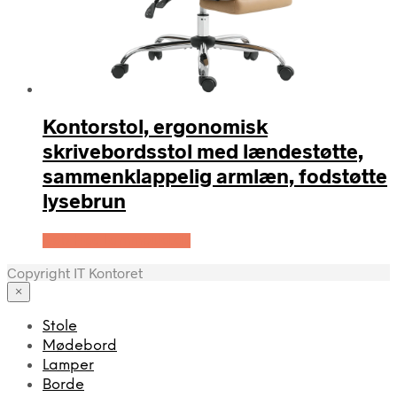
Kontorstol, ergonomisk
skrivebordsstol med lændestøtte,
sammenklappelig armlæn, fodstøtte
lysebrun
Køb Hos Lammeuld.dk
Copyright IT Kontoret
×
Stole
Mødebord
Lamper
Borde