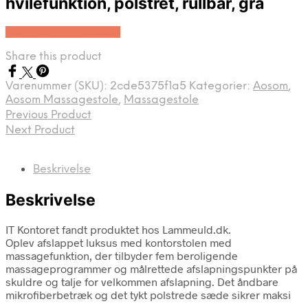
hvilefunktion, polstret, rullbar, grå
Køb Hos Lammeuld.dk
Share this product
Varenummer (SKU):
2cde5375f1a5
Kategorier:
Aosom
,
Aosom Massagestole
,
Massagestole
Previous Product
Next Product
Beskrivelse
Beskrivelse
IT Kontoret fandt produktet hos Lammeuld.dk.
Oplev afslappet luksus med kontorstolen med
massagefunktion, der tilbyder fem beroligende
massageprogrammer og målrettede afslapningspunkter på
skuldre og talje for velkommen afslapning. Det åndbare
mikrofiberbetræk og det tykt polstrede sæde sikrer maksi