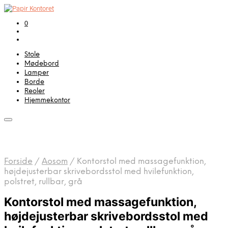
0
Stole
Mødebord
Lamper
Borde
Reoler
Hjemmekontor
Forside
/
Aosom
/
Kontorstol med massagefunktion,
højdejusterbar skrivebordsstol med hvilefunktion,
polstret, rullbar, grå
Kontorstol med massagefunktion,
højdejusterbar skrivebordsstol med