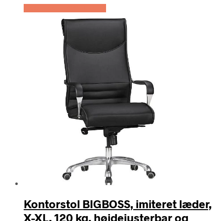
Køb Hos Lammeuld.dk
Kontorstol BIGBOSS, imiteret læder,
X-XL, 120 kg, højdejusterbar og