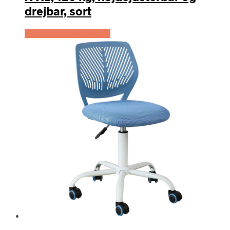
drejbar, sort
Køb Hos Lammeuld.dk