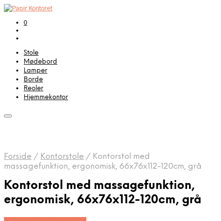
0
Stole
Mødebord
Lamper
Borde
Reoler
Hjemmekontor
Forside
/
Kontorstole
/
Kontorstol med
massagefunktion, ergonomisk, 66x76x112-120cm, grå
Kontorstol med massagefunktion,
ergonomisk, 66x76x112-120cm, grå