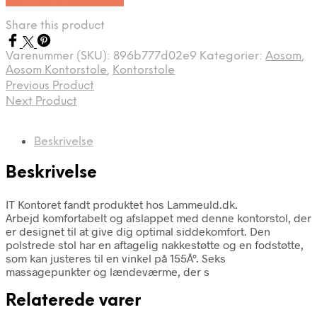
Køb Hos Lammeuld.dk
Share this product
Varenummer (SKU):
896b777d02e9
Kategorier:
Aosom
,
Aosom Kontorstole
,
Kontorstole
Previous Product
Next Product
Beskrivelse
Beskrivelse
IT Kontoret fandt produktet hos Lammeuld.dk.
Arbejd komfortabelt og afslappet med denne kontorstol, der
er designet til at give dig optimal siddekomfort. Den
polstrede stol har en aftagelig nakkestøtte og en fodstøtte,
som kan justeres til en vinkel på 155Â°. Seks
massagepunkter og lændeværme, der s
Relaterede varer