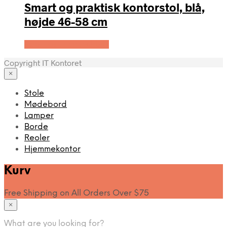
Smart og praktisk kontorstol, blå,
højde 46-58 cm
Køb Hos Lammeuld.dk
Copyright IT Kontoret
×
Stole
Mødebord
Lamper
Borde
Reoler
Hjemmekontor
Kurv
Free Shipping on All Orders Over $75
×
What are you looking for?