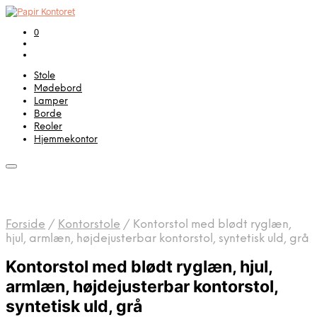
0
Stole
Mødebord
Lamper
Borde
Reoler
Hjemmekontor
Forside
/
Kontorstole
/
Kontorstol med blødt ryglæn,
hjul, armlæn, højdejusterbar kontorstol, syntetisk uld, grå
Kontorstol med blødt ryglæn, hjul,
armlæn, højdejusterbar kontorstol,
syntetisk uld, grå