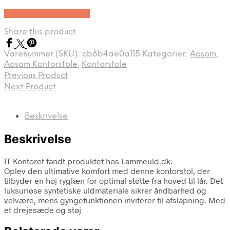
Køb Hos Lammeuld.dk
Share this product
Varenummer (SKU):
cb6b4ae0a115
Kategorier:
Aosom
,
Aosom Kontorstole
,
Kontorstole
Previous Product
Next Product
Beskrivelse
Beskrivelse
IT Kontoret fandt produktet hos Lammeuld.dk.
Oplev den ultimative komfort med denne kontorstol, der
tilbyder en høj ryglæn for optimal støtte fra hoved til lår. Det
luksuriøse syntetiske uldmateriale sikrer åndbarhed og
velvære, mens gyngefunktionen inviterer til afslapning. Med
et drejesæde og støj