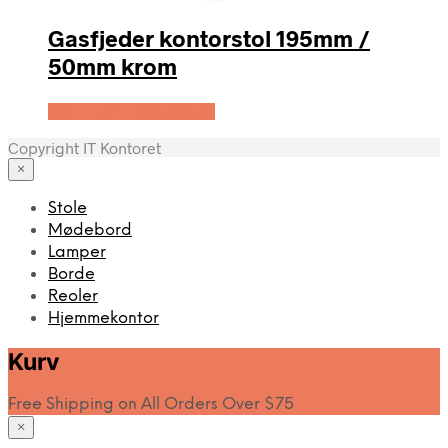
Gasfjeder kontorstol 195mm /
50mm krom
Køb Hos Lammeuld.dk
Copyright IT Kontoret
×
Stole
Mødebord
Lamper
Borde
Reoler
Hjemmekontor
Kurv
Free Shipping on All Orders Over $75
×