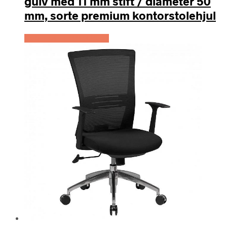
gulv med 11 mm stift / diameter 50
mm, sorte premium kontorstolehjul
Køb Hos Lammeuld.dk