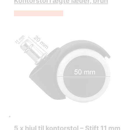
Kontorstol i ægte læder, brun
Køb Hos Lammeuld.dk
5 x hjul til kontorstol – Stift 11 mm