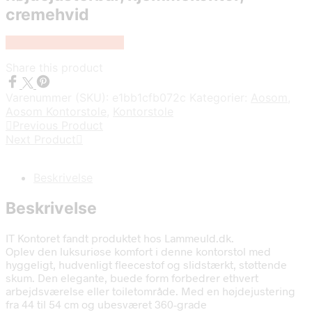
cremehvid
Køb Hos Lammeuld.dk
Share this product
Varenummer (SKU):
e1bb1cfb072c
Kategorier:
Aosom
,
Aosom Kontorstole
,
Kontorstole
Previous Product
Next Product
Beskrivelse
Beskrivelse
IT Kontoret fandt produktet hos Lammeuld.dk.
Oplev den luksuriøse komfort i denne kontorstol med
hyggeligt, hudvenligt fleecestof og slidstærkt, støttende
skum. Den elegante, buede form forbedrer ethvert
arbejdsværelse eller toiletområde. Med en højdejustering
fra 44 til 54 cm og ubesværet 360-grade