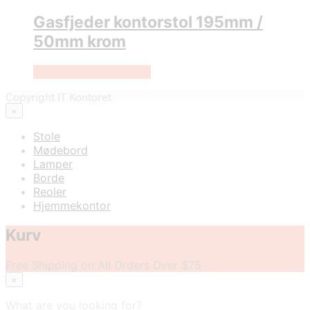
Gasfjeder kontorstol 195mm /
50mm krom
Køb Hos Lammeuld.dk
Copyright IT Kontoret
×
Stole
Mødebord
Lamper
Borde
Reoler
Hjemmekontor
Kurv
Free Shipping on All Orders Over $75
×
What are you looking for?