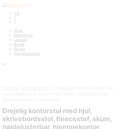
0
Stole
Mødebord
Lamper
Borde
Reoler
Hjemmekontor
Forside
/
Kontorstole
/
Drejelig kontorstol med hjul,
skrivebordsstol, fleecestof, skum, højdejusterbar,
hjemmekontor, cremehvid
Drejelig kontorstol med hjul,
skrivebordsstol, fleecestof, skum,
højdejusterbar, hjemmekontor,