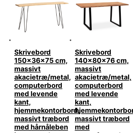
Skrivebord
Skrivebord
150x36x75 cm,
140x80x76 cm,
massivt
massivt
akacietræ/metal,
akacietræ/metal,
computerbord
computerbord
med levende
med levende
kant,
kant,
hjemmekontorbord,
hjemmekontorbor
massivt træbord
massivt træbord
med hårnåleben
med