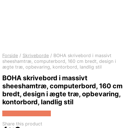
Forside
/
Skriveborde
/
BOHA skrivebord i massivt
sheeshamtræ, computerbord, 160 cm bredt, design i
ægte træ, opbevaring, kontorbord, landlig stil
BOHA skrivebord i massivt
sheeshamtræ, computerbord, 160 cm
bredt, design i ægte træ, opbevaring,
kontorbord, landlig stil
Køb Hos Lammeuld.dk
Share this product