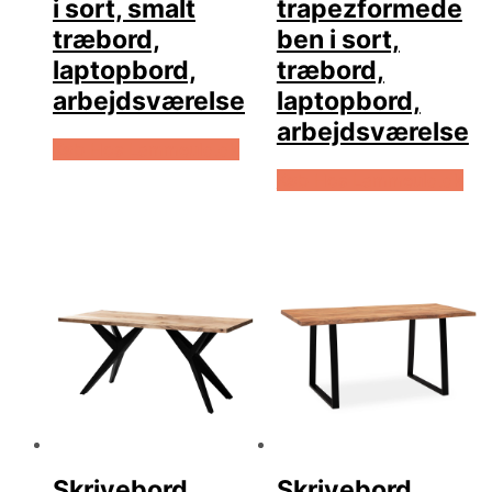
i sort, smalt
trapezformede
træbord,
ben i sort,
laptopbord,
træbord,
arbejdsværelse
laptopbord,
arbejdsværelse
Køb Hos Lammeuld.dk
Køb Hos Lammeuld.dk
Skrivebord
Skrivebord