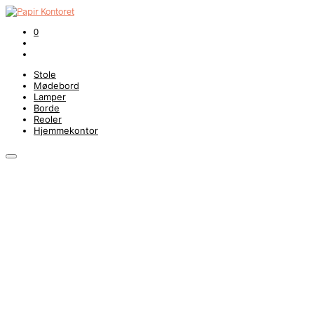
0
Stole
Mødebord
Lamper
Borde
Reoler
Hjemmekontor