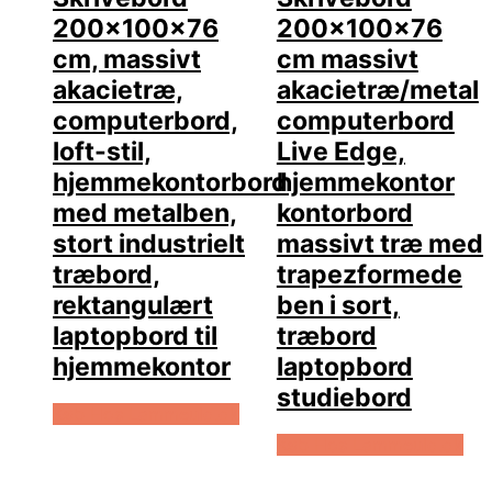
200x100x76
200x100x76
cm, massivt
cm massivt
akacietræ,
akacietræ/metal
computerbord,
computerbord
loft-stil,
Live Edge,
hjemmekontorbord
hjemmekontor
med metalben,
kontorbord
stort industrielt
massivt træ med
træbord,
trapezformede
rektangulært
ben i sort,
laptopbord til
træbord
hjemmekontor
laptopbord
studiebord
Køb Hos Lammeuld.dk
Køb Hos Lammeuld.dk