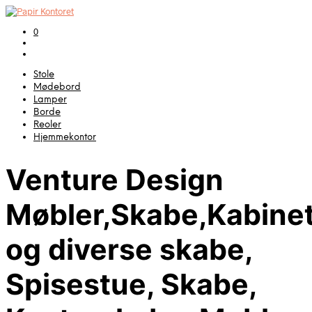
0
Stole
Mødebord
Lamper
Borde
Reoler
Hjemmekontor
Venture Design
Møbler,Skabe,Kabinet
og diverse skabe,
Spisestue, Skabe,