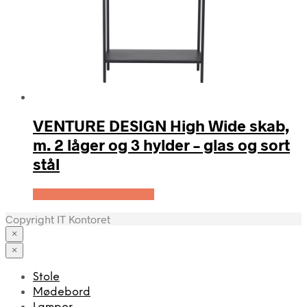
VENTURE DESIGN High Wide skab,
m. 2 låger og 3 hylder – glas og sort
stål
Køb Hos Boboonline.dk
Copyright IT Kontoret
×
×
Stole
Mødebord