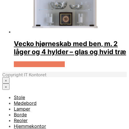
Vecko hjørneskab med ben, m. 2
låger og 4 hylder – glas og hvid træ
Køb Hos Boboonline.dk
Copyright IT Kontoret
×
×
Stole
Mødebord
Lamper
Borde
Reoler
Hjemmekontor