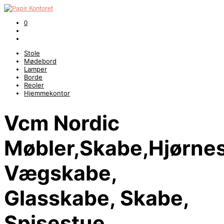
0
Stole
Mødebord
Lamper
Borde
Reoler
Hjemmekontor
Vcm Nordic
Møbler,Skabe,Hjørne
Vægskabe,
Glasskabe, Skabe,
Spisestue,