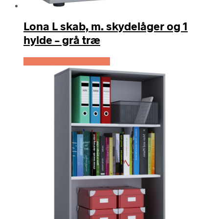
Lona L skab, m. skydelåger og 1
hylde – grå træ
Køb Hos Boboonline.dk