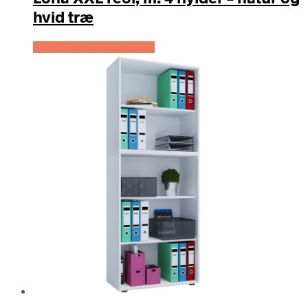
hvid træ
Køb Hos Boboonline.dk