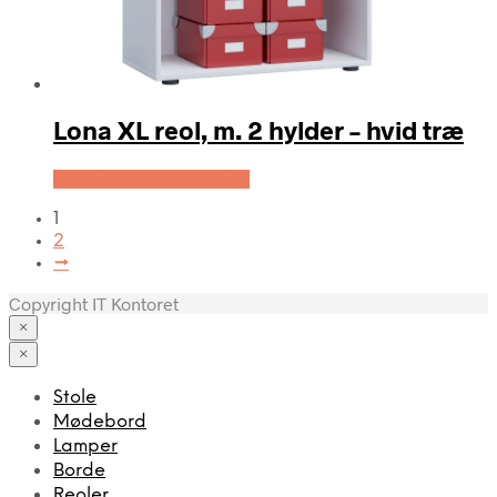
Lona XL reol, m. 2 hylder – hvid træ
Køb Hos Boboonline.dk
1
2
→
Copyright IT Kontoret
×
×
Stole
Mødebord
Lamper
Borde
Reoler