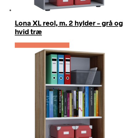
Lona XL reol, m. 2 hylder – grå og
hvid træ
Køb Hos Boboonline.dk