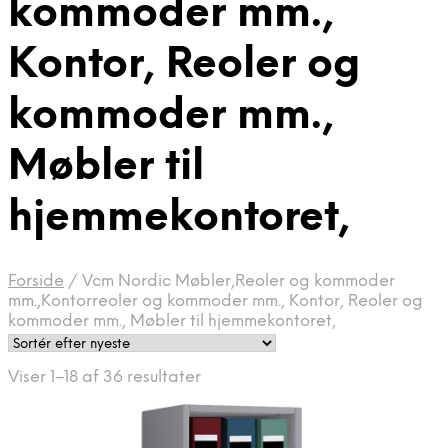
kommoder mm.,
Kontor, Reoler og
kommoder mm.,
Møbler til
hjemmekontoret,
Forside
/
Vcm Nordic Møbler,Reoler og kommoder
mm.,Kontorreoler og kommoder mm., Kontor, Reoler og
kommoder mm., Møbler til hjemmekontoret,
Sorteret
Viser 1–18 af 36 resultater
efter
seneste