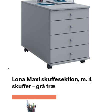
Lona Maxi skuffesektion, m. 4
skuffer – grå træ
Køb Hos Boboonline.dk