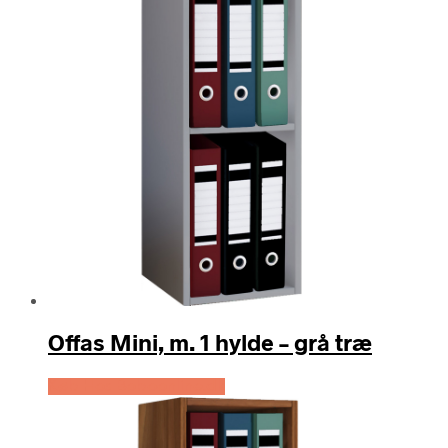
Offas Mini, m. 1 hylde – grå træ
Køb Hos Boboonline.dk