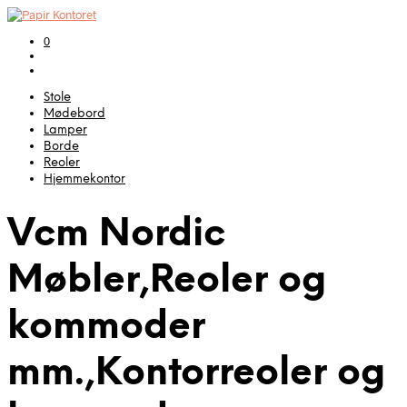
0
Stole
Mødebord
Lamper
Borde
Reoler
Hjemmekontor
Vcm Nordic
Møbler,Reoler og
kommoder
mm.,Kontorreoler og