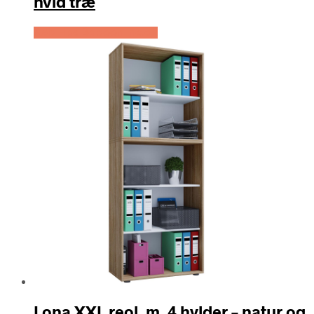
hvid træ
Køb Hos Boboonline.dk
Lona XXL reol, m. 4 hylder – natur og